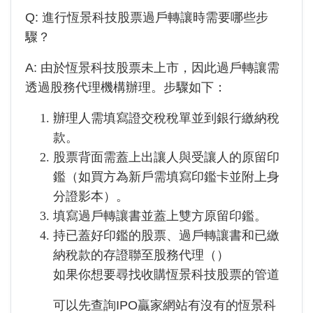
Q: 進行
恆景科技
股票過戶轉讓時需要哪些步
驟？
A: 由於
恆景科技
股票未上市，因此過戶轉讓需
透過股務代理機構辦理。步驟如下：
辦理人需填寫證交稅稅單並到銀行繳納稅
款。
股票背面需蓋上出讓人與受讓人的原留印
鑑（如買方為新戶需填寫印鑑卡並附上身
分證影本）。
填寫過戶轉讓書並蓋上雙方原留印鑑。
持已蓋好印鑑的股票、過戶轉讓書和已繳
納稅款的存證聯至股務代理（
）
如果你想要尋找收購恆景科技股票的管道
可以先查詢IPO贏家網站有沒有的恆景科