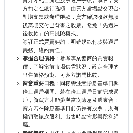
賣方才配合辦理股票過戶手續。或者，雙
方約定在銀行臨櫃，由買方當場點交現金/
即期支票或辦理匯款，賣方確認收款無誤
後當場交付已背書之股票。避免「先過戶
後收款」的高風險模式。
簽訂正式買賣契約，明確規範付款與過戶
義務、違約責任。
掌握合理價格
：參考專業盤商的買賣報
價，了解當前市場供需狀況，設定合理的
出售價格預期。可多方詢問比較。
留意重要日程
：同樣需注意除息基準日與
停止過戶期間。若在停止過戶日前完成過
戶，新買方才能參與當次除息及股東會；
賣方若在除息基準日前仍持有股票，則有
權領取該次股利。出售時點會影響股利歸
屬。