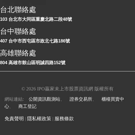
台北聯絡處
103 台北市大同區重慶北路二段48號
台中聯絡處
407 台中市西屯區市政北七路186號
高雄聯絡處
804 高雄市鼓山區明誠四路152號
©
2026 IPO贏家未上市股票資訊網 版權所有
網站連結:
公開資訊觀測站
、
證券交易所
、
櫃檯買賣中
心
、
商工登記
免責聲明
|
隱私權政策
|
服務條款