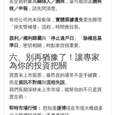
若交易對象為
關係人／贈與
，還可能涉及
贈與
稅／申報
，請先問清楚。
有些公司尚未採集保，
實體票據遺失
需先辦理
「掛失暨補發」流程，時間會拉長。
股利／權利歸屬
與「
停止過戶日
」「
除權息基
準日
」密切相關，時點拿捏很重要。
六、別再猶豫了！讓專家
為你的投資把關
買賣未上市股票，最昂貴的通常不是手續費，
而是
資訊不對稱
與
流程失誤
。
我們長期深耕未上市市場，能幫你的不只是買
賣交易：
即時市場行情：
想知道
捷博
現在市場大概值多