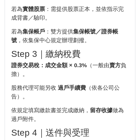
若為
實體股票
：需提供股票正本，並依指示完
成背書／驗印。
若為
集保帳戶
：雙方提供
集保帳號／證券帳
號
，依集保中心規定辦理劃撥。
Step 3｜繳納稅費
證券交易稅：成交金額 × 0.3%
（一般由
賣方
負
擔）。
股務代理可能另收
過戶手續費
（依各公司公
告）。
依規定填寫繳款書並完成繳納，
留存收據
做為
過戶附件。
Step 4｜送件與受理