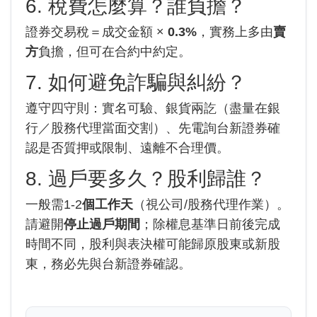
6. 稅費怎麼算？誰負擔？
證券交易稅＝成交金額 ×
0.3%
，實務上多由
賣
方
負擔，但可在合約中約定。
7. 如何避免詐騙與糾紛？
遵守四守則：實名可驗、銀貨兩訖（盡量在銀
行／股務代理當面交割）、先電詢台新證券確
認是否質押或限制、遠離不合理價。
8. 過戶要多久？股利歸誰？
一般需1-2
個工作天
（視公司/股務代理作業）。
請避開
停止過戶期間
；除權息基準日前後完成
時間不同，股利與表決權可能歸原股東或新股
東，務必先與台新證券確認。