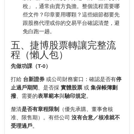
稅」，通常由賣方負擔。整個流程需要哪
些文件？印章要用哪顆？這些細節都要先
跟股務代理或你的交易平台確認清楚，避
免白跑一趟。
五、捷博股票轉讓完整流
程（懶人包）
先做功課（T-0）
打給
台新證券
或公司財務窗口：確認是否有
停
止過戶期間
、是否採
實體股票
或
集保帳簿劃
撥
、需要的
表單範本
與
驗印規定
。
釐清
是否有章程限制
（優先承購、董事會核
准、限售期）。有些公司
沒有合意／核准就不
受理過戶
。