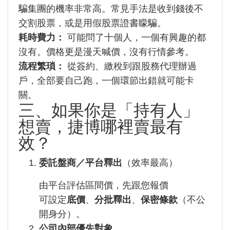
騙集團的機率非常高。常見手法是收到錢後不
交割股票，或是用假股票證書矇騙。
耗時費力：
可能問了十個人，一個有興趣的都
沒有。價格更是漫天喊價，沒有行情參考。
流程繁瑣：
從簽約、繳稅到跟股務代理辦過
戶，全部要自己跑，一個環節出錯就可能卡
關。
三、如果你是「持有人」
想賣，捷博哪裡賣最有
效？
委託盤商／平台釋出
（效率最高）
由平台評估區間價，先跟您報價
可設定
底價
、
分批釋出
、
保密條款
（不公
開身分）。
公司內部優先對象