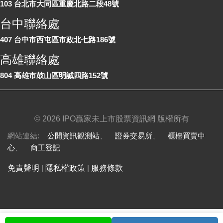
103 台北市大同區重慶北路二段48號
台中聯絡處
407 台中市西屯區市政北七路186號
高雄聯絡處
804 高雄市鼓山區明誠四路152號
©
2026 IPO贏家未上市股票資訊網 版權所有
網站連結:
公開資訊觀測站
、
證券交易所
、
櫃檯買賣中
心
、
商工登記
免責聲明
|
隱私權政策
|
服務條款