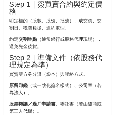
Step 1｜簽買賣合約與約定價
格
明定標的（股數、股號、批號）、成交價、交
割日、稅費負擔、違約處理。
約定
交割地點
（通常銀行或股務代理現場），
避免先金後貨。
Step 2｜準備文件（依股務代
理規定為準）
買賣雙方身分證（影本）與聯絡方式。
原留印鑑
（或一致化簽名樣式）、公司章（若
為法人）。
股票轉讓／過戶申請書
、委託書（若由盤商或
第三人代辦）。