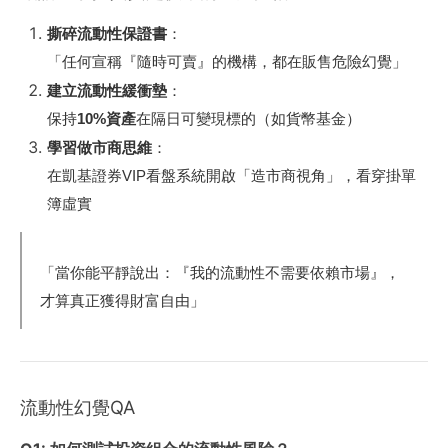
撕碎流動性保證書
：
「任何宣稱『隨時可賣』的機構，都在販售危險幻覺」
建立流動性緩衝墊
：
保持
10%資產
在隔日可變現標的（如貨幣基金）
學習做市商思維
：
在凱基證券VIP看盤系統開啟「造市商視角」，看穿掛單
簿虛實
「當你能平靜說出：『我的流動性不需要依賴市場』，
才算真正獲得財富自由」
流動性幻覺QA