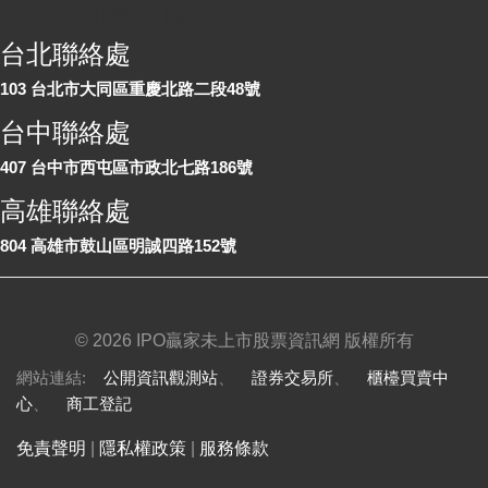
各地聯絡處
台北聯絡處
103 台北市大同區重慶北路二段48號
台中聯絡處
407 台中市西屯區市政北七路186號
高雄聯絡處
804 高雄市鼓山區明誠四路152號
©
2026 IPO贏家未上市股票資訊網 版權所有
網站連結:
公開資訊觀測站
、
證券交易所
、
櫃檯買賣中
心
、
商工登記
免責聲明
|
隱私權政策
|
服務條款