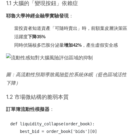
1.1 大腦的「變現按鈕」依賴症
耶魯大學神經金融學實驗發現
：
當投資者知道資產「可隨時賣出」時，前額葉皮層決策區
活躍度
下降35%
同時伏隔核多巴胺分泌量
增加42%
，產生虛假安全感
圖：高流動性預期導致風險監控系統休眠（藍色區域活性
下降）
1.2 市場微結構的脆弱本質
訂單簿流動性模擬器
：
def liquidity_collapse(order_book):

    best_bid = order_book['bids'][0]
