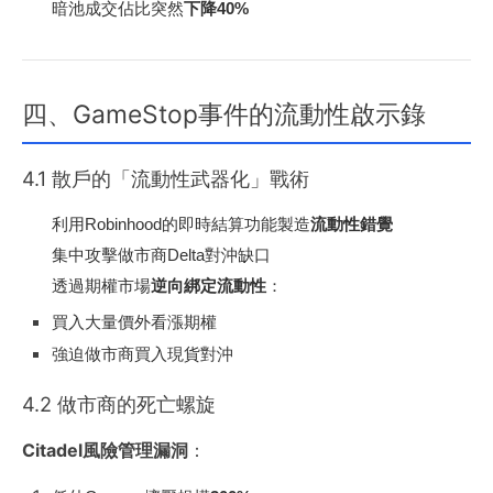
暗池成交佔比突然
下降40%
四、GameStop事件的流動性啟示錄
4.1 散戶的「流動性武器化」戰術
利用Robinhood的即時結算功能製造
流動性錯覺
集中攻擊做市商Delta對沖缺口
透過期權市場
逆向綁定流動性
：
買入大量價外看漲期權
強迫做市商買入現貨對沖
4.2 做市商的死亡螺旋
Citadel風險管理漏洞
：