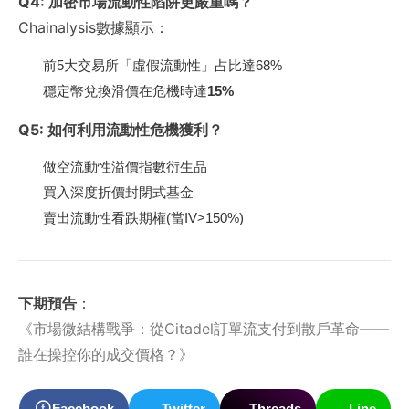
Q4: 加密市場流動性陷阱更嚴重嗎？
Chainalysis數據顯示：
前5大交易所「虛假流動性」占比達68%
穩定幣兌換滑價在危機時達
15%
Q5: 如何利用流動性危機獲利？
做空流動性溢價指數衍生品
買入深度折價封閉式基金
賣出流動性看跌期權(當IV>150%)
下期預告
：
《市場微結構戰爭：從Citadel訂單流支付到散戶革命——
誰在操控你的成交價格？》
Facebook
Twitter
Threads
Line