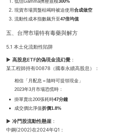
低估Gamma擠壓規模
300%
現貨市場買盤枯竭時被迫使用
合成做空
流動性成本指數飆升至
47倍均值
五、台灣市場特有毒藥與解方
5.1 本土化流動性陷阱
▶
高股息ETF的偽現金流幻覺
：
某工程師持有00878（國泰永續高股息）：
相信「月配息＝隨時可提領現金」
2023年3月市場恐慌時：
掛單賣出200張耗時
47分鐘
成交價比淨值
折價1.8%
▶
冷門股流動性懸崖
：
中鋼(2002)在2024年Q1：