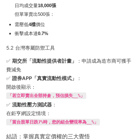
日均成交量
18,000張
但單筆賣出500張：
需壓低
4檔
價位
衝擊成本達
0.7%
5.2 台灣專屬防禦工具
✅
期交所「流動性提供者計畫」
：申請成為造市商可獲手
費減免
✅
證券APP「真實流動性模式」
：
開啟後顯示：
「若立即賣出全部持倉，預估損失__%」
✅
流動性壓力測試器
：
在鉅亨網設定情境：
「當台股單日跌7%時，您的組合變現率為__%」
結語：掌握真實定價權的三大覺悟