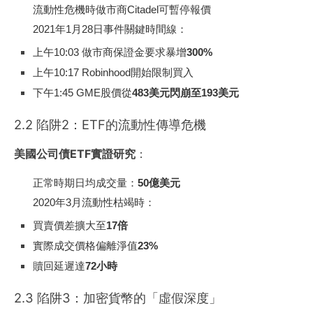
流動性危機時做市商Citadel可暫停報價
2021年1月28日事件關鍵時間線：
上午10:03 做市商保證金要求暴增
300%
上午10:17 Robinhood開始限制買入
下午1:45 GME股價從
483美元閃崩至193美元
2.2 陷阱2：ETF的流動性傳導危機
美國公司債ETF實證研究
：
正常時期日均成交量：
50億美元
2020年3月流動性枯竭時：
買賣價差擴大至
17倍
實際成交價格偏離淨值
23%
贖回延遲達
72小時
2.3 陷阱3：加密貨幣的「虛假深度」