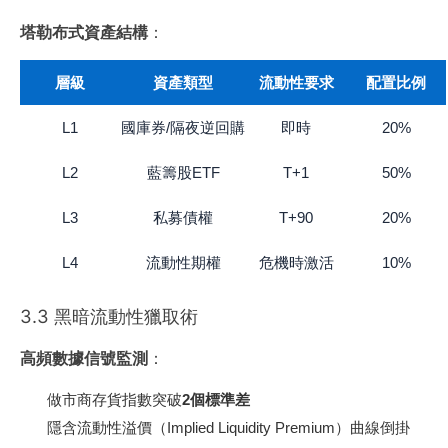
塔勒布式資產結構
：
層級
資產類型
流動性要求
配置比例
L1
國庫券/隔夜逆回購
即時
20%
L2
藍籌股ETF
T+1
50%
L3
私募債權
T+90
20%
L4
流動性期權
危機時激活
10%
3.3 黑暗流動性獵取術
高頻數據信號監測
：
做市商存貨指數突破
2個標準差
隱含流動性溢價（Implied Liquidity Premium）曲線倒掛