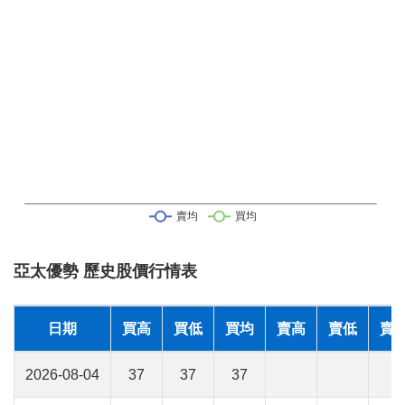
亞太優勢 歷史股價行情表
日期
買高
買低
買均
賣高
賣低
賣
2026-08-04
37
37
37