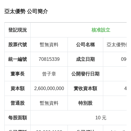
亞太優勢 公司簡介
登記現況
核准設立
股票代號
暫無資料
公司名稱
亞太優勢微
統一編號
70815339
成立日期
090
董事長
曾子章
公開發行日期
資本額
2,600,000,000
實收資本額
46
普通股
暫無資料
特別股
每股面額
10 元