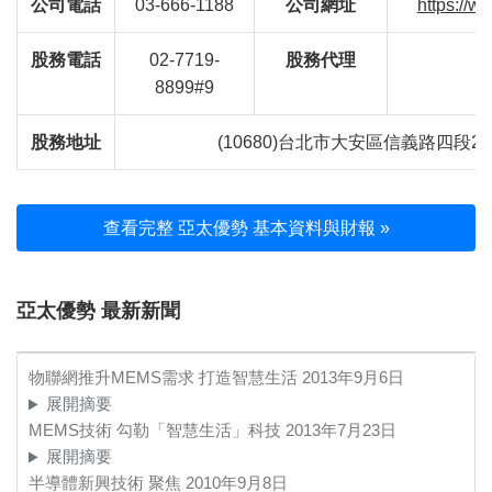
公司電話
03-666-1188
公司網址
https://
股務電話
02-7719-
股務代理
8899#9
股務地址
(10680)台北市大安區信義路四段23
查看完整 亞太優勢 基本資料與財報 »
亞太優勢 最新新聞
物聯網推升MEMS需求 打造智慧生活
2013年9月6日
展開摘要
MEMS技術 勾勒「智慧生活」科技
2013年7月23日
展開摘要
半導體新興技術 聚焦
2010年9月8日