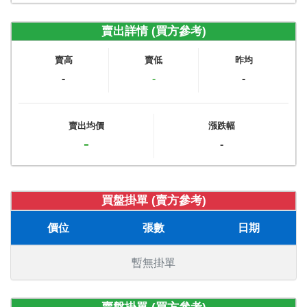
賣出詳情 (買方參考)
賣高
賣低
昨均
-
-
-
賣出均價
漲跌幅
-
-
買盤掛單 (賣方參考)
價位
張數
日期
暫無掛單