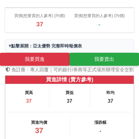
買價(想要賣的人參考) (均價)
賣價(想要買的人參考) (均價)
37
-
▾
點擊展開：亞太優勢 完整即時報價表
我要買進
我要賣出
免註冊・專人回覆｜可約銀行/券商等正式場所辦理安全交割
買進詳情 (賣方參考)
買高
買低
昨均
37
37
37
買進均價
漲跌幅
37
-