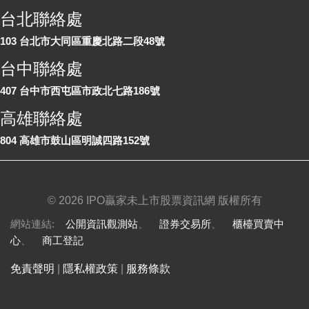
台北聯絡處
103 台北市大同區重慶北路二段48號
台中聯絡處
407 台中市西屯區市政北七路186號
高雄聯絡處
804 高雄市鼓山區明誠四路152號
©
2026 IPO贏家未上市股票資訊網 版權所有
網站連結:
公開資訊觀測站
、
證券交易所
、
櫃檯買賣中
心
、
商工登記
免責聲明
|
隱私權政策
|
服務條款