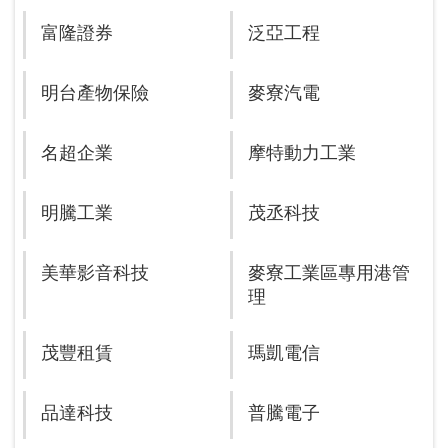
富隆證券
泛亞工程
明台產物保險
麥寮汽電
名超企業
摩特動力工業
明騰工業
茂丞科技
美華影音科技
麥寮工業區專用港管
理
茂豐租賃
瑪凱電信
品達科技
普騰電子