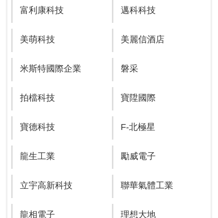
富利康科技
邁科科技
美萌科技
美麗信酒店
米斯特國際企業
磐采
拍檔科技
寶陞國際
寶德科技
F-北極星
龍生工業
勵威電子
立宇高新科技
聯華氣體工業
龍相電子
理想大地