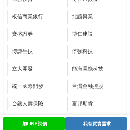
板信商業銀行
北誼興業
寶盛證券
博仁建設
博謙生技
倍強科技
立大開發
能海電能科技
統一國際開發
台灣金融控股
台銀人壽保險
富邦期貨
永豐投信
源大環能
加LINE詢價
我有買賣需求
首頁
股票查詢
討論區
與我聯繫
會員中心