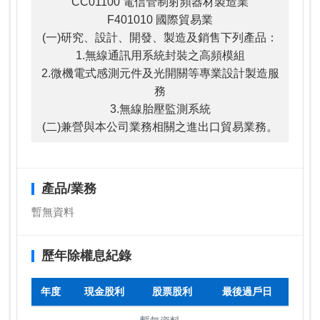
CC01100 電信管制射頻器材製造業
F401010 國際貿易業
(一)研究、設計、開發、製造及銷售下列產品：
1.無線通訊用系統封裝之高頻模組
2.微機電式感測元件及光開關等專業設計製造服
務
3.無線胎壓監測系統
(二)兼營與本公司業務相關之進出口貿易業務。
產品/業務
暫無資料
歷年除權息紀錄
年度
現金股利
股票股利
最後過戶日