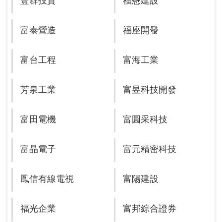
豐群投資
福懋建設
富泰營造
福座開發
富台工程
富海工業
芳泉工業
富昱科技開發
富田電機
富圓采科技
富晶電子
富元精密科技
鳳信有線電視
富陽建設
福光企業
富邦綜合證券