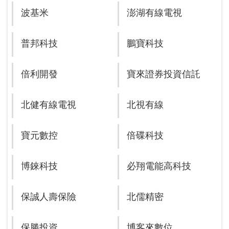
波基米
澎湖有線電視
普邦科技
鵬寶科技
倍利開發
寶來證券投資信託
北健有線電視
北視有線
寶元數控
倍碟科技
博錸科技
必翔電能高科技
保誠人壽保險
北儒精密
保勝投資
博客來數位