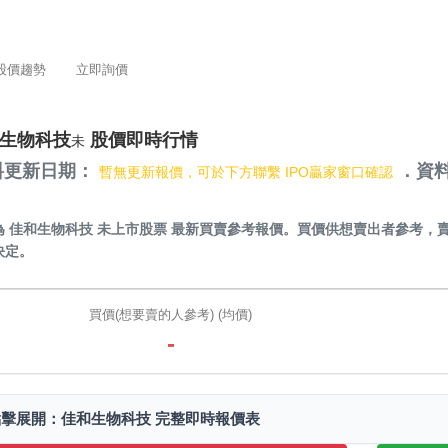
股價趨勢
立即詢價
生物科技
股價即時行情
未
料更新日期：
．資料
暫無更新報價，可於下方聯繫 IPO贏家窗口確認
）
為
佳和生物科技 未上市股票
最新買賣參考報價。買價供想賣出者參考，
決定。
買價(想要賣的人參考) (均價)
-
點擊展開：佳和生物科技 完整即時報價表