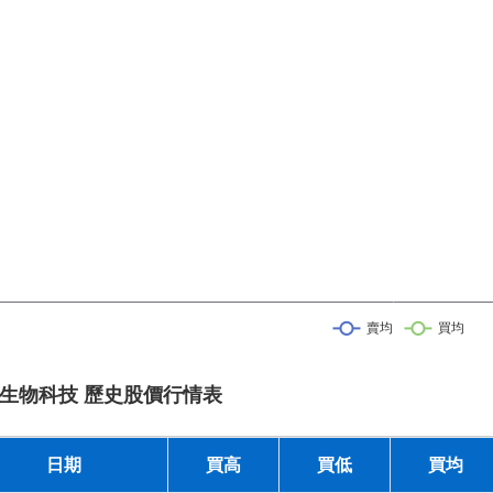
生物科技 歷史股價行情表
日期
買高
買低
買均