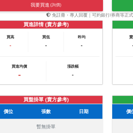
我要買進
(詢價)
免註冊・專人回覆｜可約銀行/券商等正
買進詳情 (賣方參考)
買高
買低
昨均
-
-
-
買進均價
漲跌幅
-
-
買盤掛單 (賣方參考)
價位
張數
日期
價
暫無掛單