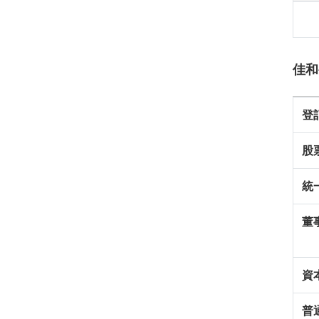
佳和
登
股
統
董
資
普