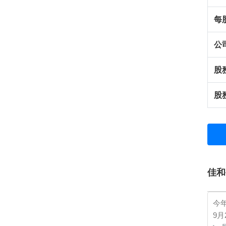
每
公
股
股
佳和
今
9月