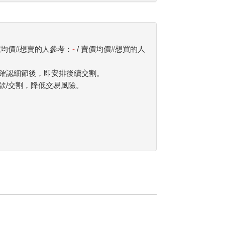
價均價#想賣的人參考：
-
/ 賣價均價#想買的人
確認細節後，即安排後續交割。
款/交割，降低交易風險。