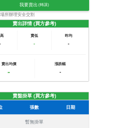
我要賣出
(轉讓)
式場所辦理安全交割
賣出詳情 (買方參考)
賣高
賣低
昨均
-
-
-
賣出均價
漲跌幅
-
-
賣盤掛單 (買方參考)
位
張數
日期
暫無掛單