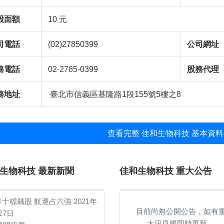
股面額
10 元
司電話
(02)27850399
公司網址
務電話
02-2785-0399
股務代理
務地址
臺北市信義區基隆路1段155號5樓之8
查看完整 佳和生物科技 基本資料
生物科技 最新新聞
佳和生物科技 重大公告
年十檔飆股 航運占六強
2021年
目前尚無公開公告，如有
27日
大訊息將即時更新。