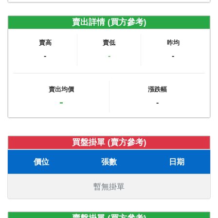
賣出詳情 (買方參考)
賣高
賣低
昨均
-
-
-
賣出均價
漲跌幅
-
-
買盤掛單 (賣方參考)
價位
張數
日期
暫無掛單