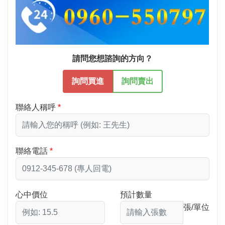
請問您想諮詢的方向？
詢問買進
詢問賣出
聯絡人稱呼
聯絡電話
心中價位
預計數量
張/單位