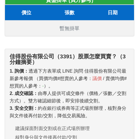
賣盤掛單 (買方參考)
價位
張數
日期
暫無掛單
佳得股份有限公司（3391）股票怎麼買賣？（3
分鐘摘要）
1. 詢價：
透過下方表單或 LINE 詢問 佳得股份有限公司最
新參考報價 （買價均價#想賣的人參考：
議價
/ 賣價均價#
想買的人參考：
-
）。
2. 成交確認：
由專人提供可成交條件（價格／張數／交割
方式）。雙方確認細節後，即安排後續交割。
3. 安全交割：
約在銀行或券商等正式場所辦理，核對身分
與文件後再付款/交割，降低交易風險。
建議採面對面交割或在正式場所辦理
核對身分與文件後再付款/交割