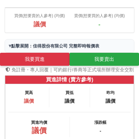
買價(想要賣的人參考) (均價)
賣價(想要買的人參考) (均價)
議價
-
▾
點擊展開：佳得股份有限公司 完整即時報價表
我要買進
我要賣出
免註冊・專人回覆｜可約銀行/券商等正式場所辦理安全交割
買進詳情 (賣方參考)
買高
買低
昨均
議價
議價
議價
買進均價
漲跌幅
議價
-