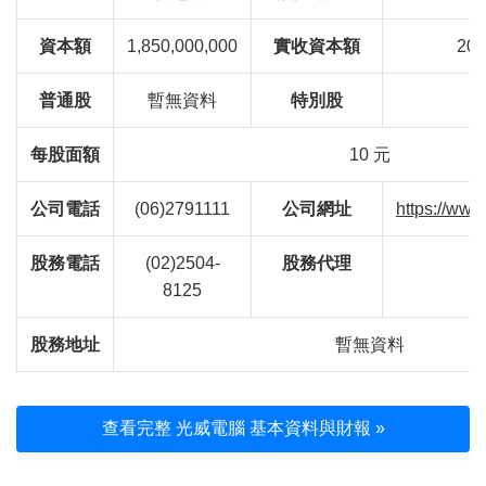
資本額
1,850,000,000
實收資本額
200
普通股
暫無資料
特別股
每股面額
10 元
公司電話
(06)2791111
公司網址
https://www
股務電話
(02)2504-
股務代理
8125
股務地址
暫無資料
查看完整 光威電腦 基本資料與財報 »