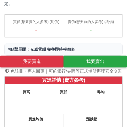
定。
買價(想要賣的人參考) (均價)
賣價(想要買的人參考) (均價)
-
-
▾
點擊展開：光威電腦 完整即時報價表
我要買進
我要賣出
免註冊・專人回覆｜可約銀行/券商等正式場所辦理安全交割
買進詳情 (賣方參考)
買高
買低
昨均
-
-
-
買進均價
漲跌幅
-
-