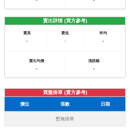
賣出詳情 (買方參考)
賣高
賣低
昨均
-
-
-
賣出均價
漲跌幅
-
-
買盤掛單 (賣方參考)
價位
張數
日期
暫無掛單