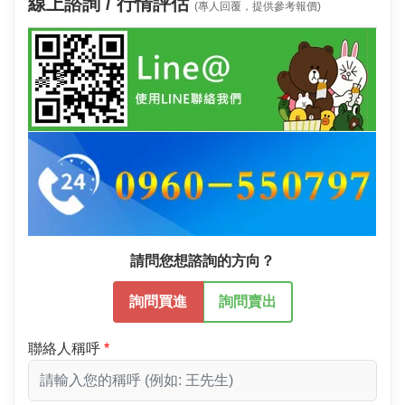
線上諮詢 / 行情評估
(專人回覆，提供參考報價)
請問您想諮詢的方向？
詢問買進
詢問賣出
聯絡人稱呼