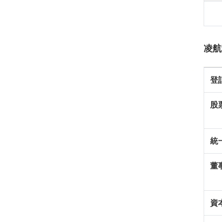
凌航
登
股
統
董
資