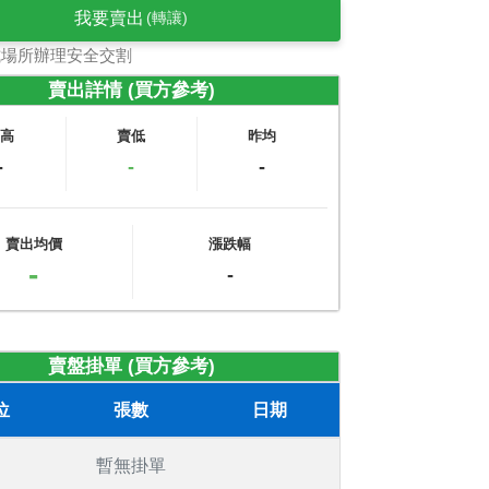
我要賣出
(轉讓)
式場所辦理安全交割
賣出詳情 (買方參考)
賣高
賣低
昨均
-
-
-
賣出均價
漲跌幅
-
-
賣盤掛單 (買方參考)
位
張數
日期
暫無掛單