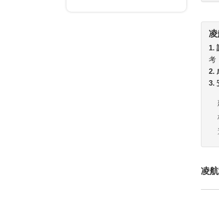
凌
1.
考
2
3
凌航