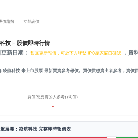
股價趨勢
立即詢價
科技
股價即時行情
上
料更新日期：
．資料
暫無更新報價，可於下方聯繫 IPO贏家窗口確認
）
為
凌航科技 未上市股票
最新買賣參考報價。買價供想賣出者參考，賣價
。
買價(想要賣的人參考) (均價)
-
點擊展開：凌航科技 完整即時報價表