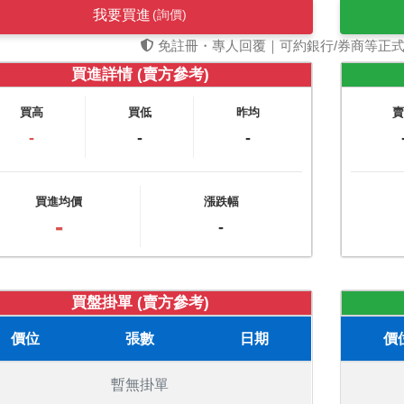
我要買進
(詢價)
免註冊・專人回覆｜可約銀行/券商等正
買進詳情 (賣方參考)
買高
買低
昨均
-
-
-
買進均價
漲跌幅
-
-
買盤掛單 (賣方參考)
價位
張數
日期
價
暫無掛單