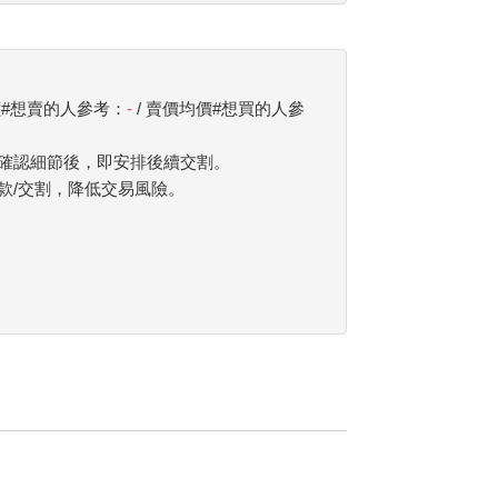
價#想賣的人參考：
-
/ 賣價均價#想買的人參
確認細節後，即安排後續交割。
款/交割，降低交易風險。