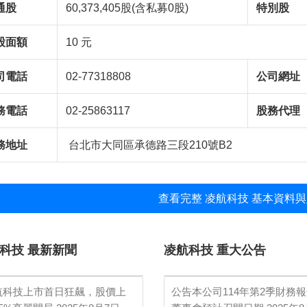
通股
60,373,405股(含私募0股)
特別股
股面額
10 元
司電話
02-77318808
公司網址
務電話
02-25863117
股務代理
務地址
台北市大同區承德路三段210號B2
查看完整 凌航科技 基本資料與
科技 最新新聞
凌航科技 重大公告
航科技上市首日狂飆，股價上
公告本公司114年第2季財務