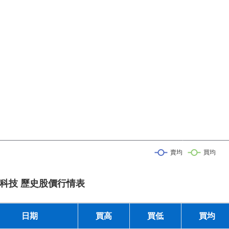
科技 歷史股價行情表
日期
買高
買低
買均