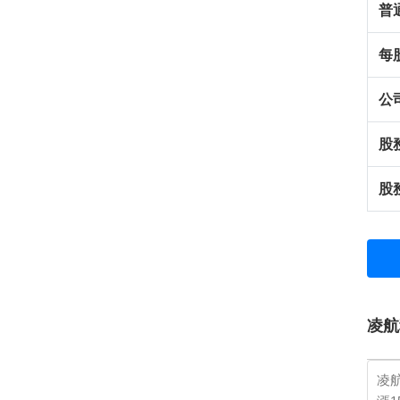
普
每
公
股
股
凌航
凌