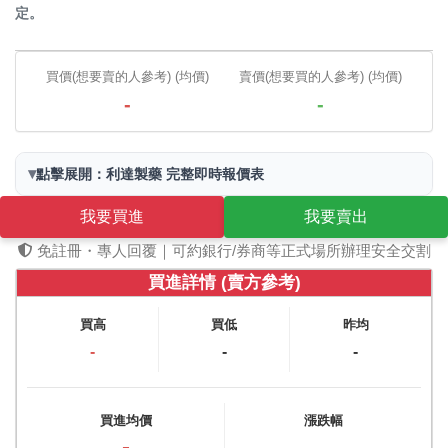
定。
買價(想要賣的人參考) (均價)
賣價(想要買的人參考) (均價)
-
-
▾
點擊展開：利達製藥 完整即時報價表
我要買進
我要賣出
免註冊・專人回覆｜可約銀行/券商等正式場所辦理安全交割
買進詳情 (賣方參考)
買高
買低
昨均
-
-
-
買進均價
漲跌幅
-
-