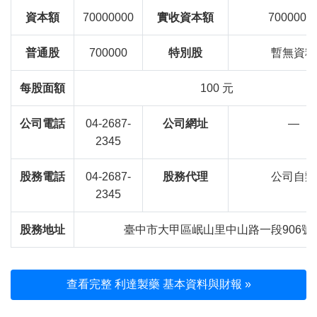
資本額
70000000
實收資本額
7000000
普通股
700000
特別股
暫無資料
每股面額
100 元
公司電話
04-2687-
公司網址
—
2345
股務電話
04-2687-
股務代理
公司自辦
2345
股務地址
臺中市大甲區岷山里中山路一段906號
查看完整 利達製藥 基本資料與財報 »