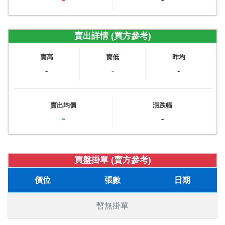
賣出詳情 (買方參考)
賣高
賣低
昨均
-
-
-
賣出均價
漲跌幅
-
-
買盤掛單 (賣方參考)
價位
張數
日期
暫無掛單