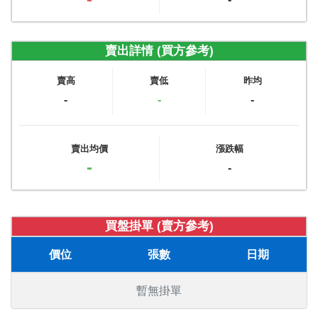
賣出詳情 (買方參考)
賣高
賣低
昨均
-
-
-
賣出均價
漲跌幅
-
-
買盤掛單 (賣方參考)
價位
張數
日期
暫無掛單