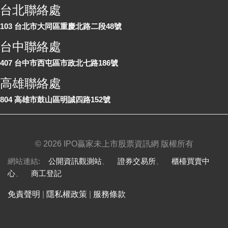
台北聯絡處
103 台北市大同區重慶北路二段48號
台中聯絡處
407 台中市西屯區市政北七路186號
高雄聯絡處
804 高雄市鼓山區明誠四路152號
©
2026 IPO贏家未上市股票資訊網 版權所有
網站連結:
公開資訊觀測站
、
證券交易所
、
櫃檯買賣中
心
、
商工登記
免責聲明
|
隱私權政策
|
服務條款