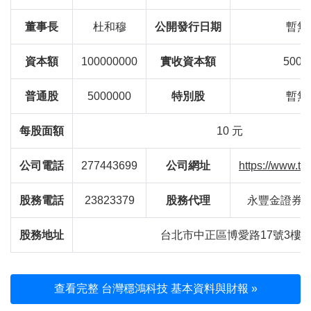
董事長
杜和穆
公開發行日期
暫無
資本額
100000000
實收資本額
5000
普通股
5000000
特別股
暫無
每股面額
10 元
公司電話
277443699
公司網址
https://www.t
股務電話
23823379
股務代理
永豐金證券
股務地址
台北市中正區博愛路17號3樓
查看完整 台灣穩鴻科技 基本資料與財報 »