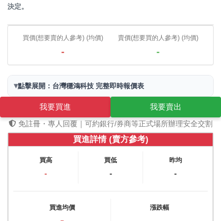
決定。
買價(想要賣的人參考) (均價)
賣價(想要買的人參考) (均價)
-
-
▾
點擊展開：台灣穩鴻科技 完整即時報價表
我要買進
我要賣出
免註冊・專人回覆｜可約銀行/券商等正式場所辦理安全交割
買進詳情 (賣方參考)
買高
買低
昨均
-
-
-
買進均價
漲跌幅
-
-