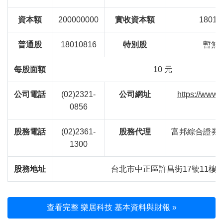
資本額
200000000
實收資本額
18010
普通股
18010816
特別股
暫無
每股面額
10 元
公司電話
(02)2321-
公司網址
https://www.l
0856
股務電話
(02)2361-
股務代理
富邦綜合證券
1300
股務地址
台北市中正區許昌街17號11樓
查看完整 樂居科技 基本資料與財報 »