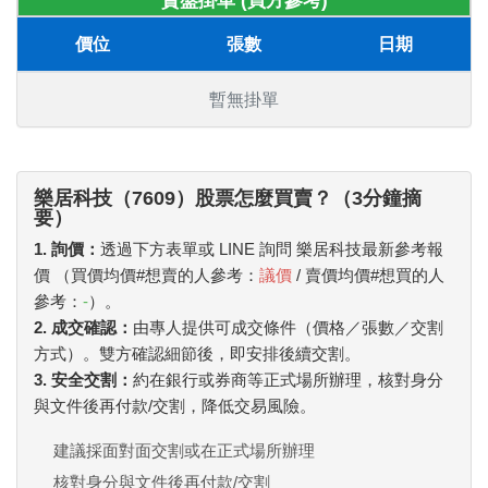
賣盤掛單 (買方參考)
價位
張數
日期
暫無掛單
樂居科技（7609）股票怎麼買賣？（3分鐘摘
要）
1. 詢價：
透過下方表單或 LINE 詢問 樂居科技最新參考報
價 （買價均價#想賣的人參考：
議價
/ 賣價均價#想買的人
參考：
-
）。
2. 成交確認：
由專人提供可成交條件（價格／張數／交割
方式）。雙方確認細節後，即安排後續交割。
3. 安全交割：
約在銀行或券商等正式場所辦理，核對身分
與文件後再付款/交割，降低交易風險。
建議採面對面交割或在正式場所辦理
核對身分與文件後再付款/交割