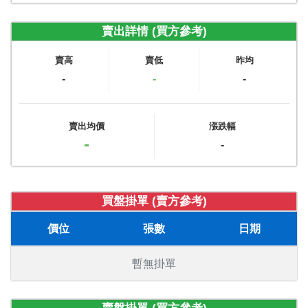
賣出詳情 (買方參考)
賣高
賣低
昨均
-
-
-
賣出均價
漲跌幅
-
-
買盤掛單 (賣方參考)
價位
張數
日期
暫無掛單