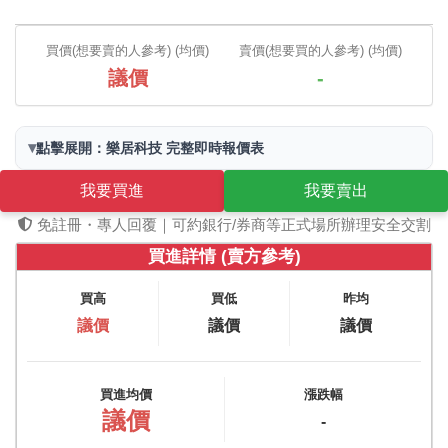
買價(想要賣的人參考) (均價)
賣價(想要買的人參考) (均價)
議價
-
▾
點擊展開：樂居科技 完整即時報價表
我要買進
我要賣出
免註冊・專人回覆｜可約銀行/券商等正式場所辦理安全交割
買進詳情 (賣方參考)
買高
買低
昨均
議價
議價
議價
買進均價
漲跌幅
議價
-