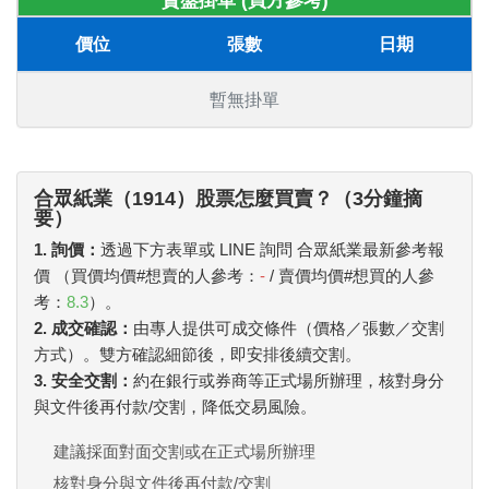
賣盤掛單 (買方參考)
價位
張數
日期
暫無掛單
合眾紙業（1914）股票怎麼買賣？（3分鐘摘
要）
1. 詢價：
透過下方表單或 LINE 詢問 合眾紙業最新參考報
價 （買價均價#想賣的人參考：
-
/ 賣價均價#想買的人參
考：
8.3
）。
2. 成交確認：
由專人提供可成交條件（價格／張數／交割
方式）。雙方確認細節後，即安排後續交割。
3. 安全交割：
約在銀行或券商等正式場所辦理，核對身分
與文件後再付款/交割，降低交易風險。
建議採面對面交割或在正式場所辦理
核對身分與文件後再付款/交割