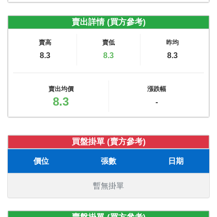
賣出詳情 (買方參考)
賣高
賣低
昨均
8.3
8.3
8.3
賣出均價
漲跌幅
8.3
-
買盤掛單 (賣方參考)
價位
張數
日期
暫無掛單