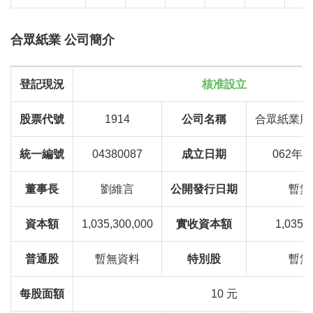
合眾紙業 公司簡介
登記現況
核准設立
股票代號
1914
公司名稱
合眾紙業股
統一編號
04380087
成立日期
062年0
董事長
劉維言
公開發行日期
暫無
資本額
1,035,300,000
實收資本額
1,035,
普通股
暫無資料
特別股
暫無
每股面額
10 元