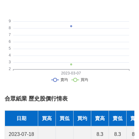
合眾紙業 歷史股價行情表
日期
買高
買低
買均
賣高
賣低
賣
2023-07-18
8.3
8.3
8.3