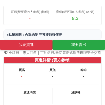
買價(想要賣的人參考) (均價)
賣價(想要買的人參考) (均價)
-
8.3
▾
點擊展開：合眾紙業 完整即時報價表
我要買進
我要賣出
免註冊・專人回覆｜可約銀行/券商等正式場所辦理安全交割
買進詳情 (賣方參考)
買高
買低
昨均
-
-
-
買進均價
漲跌幅
-
-