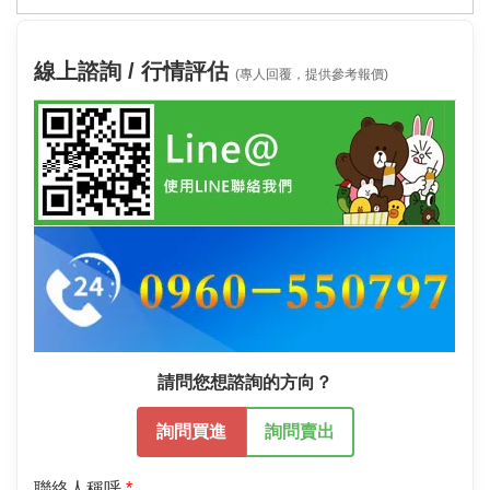
線上諮詢 / 行情評估
(專人回覆，提供參考報價)
請問您想諮詢的方向？
詢問買進
詢問賣出
聯絡人稱呼