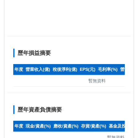
歷年損益摘要
年度
營業收入(億)
稅後淨利(億)
EPS(元)
毛利率(%)
營業利益率
暫無資料
歷年資產負債摘要
年度
現金/資產(%)
應收/資產(%)
存貨/資產(%)
基金及投資(%)
暫無資料