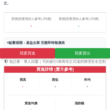
定。
買價(想要賣的人參考) (均價)
賣價(想要買的人參考) (均價)
-
-
▾
點擊展開：基益企業 完整即時報價表
我要買進
我要賣出
免註冊・專人回覆｜可約銀行/券商等正式場所辦理安全交割
買進詳情 (賣方參考)
買高
買低
昨均
-
-
-
買進均價
漲跌幅
-
-