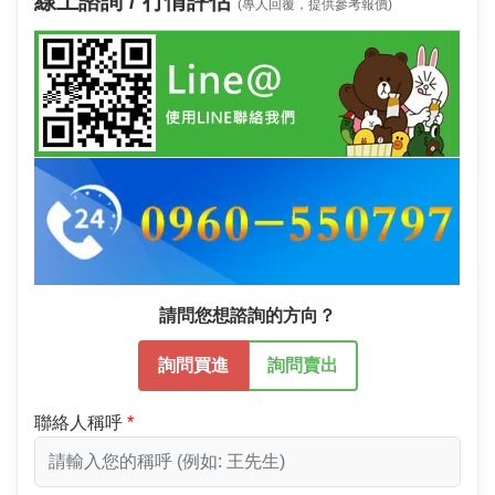
線上諮詢 / 行情評估
(專人回覆，提供參考報價)
請問您想諮詢的方向？
詢問買進
詢問賣出
聯絡人稱呼