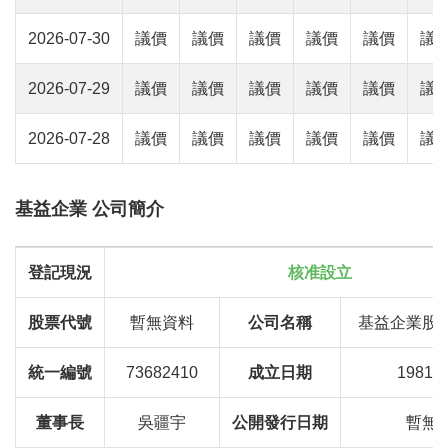
2026-07-30
議價
議價
議價
議價
議價
議
2026-07-29
議價
議價
議價
議價
議價
議
2026-07-28
議價
議價
議價
議價
議價
議
基益企業 公司簡介
登記現況
核准設立
股票代號
暫無資料
公司名稱
基益企業股
統一編號
73682410
成立日期
1981-0
董事長
吳疆宇
公開發行日期
暫無