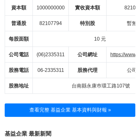
資本額
1000000000
實收資本額
82107
普通股
82107794
特別股
暫無
每股面額
10 元
公司電話
(06)2335311
公司網址
https://www.
股務電話
06-2335311
股務代理
公司
股務地址
台南縣永康巿環工路107號
查看完整 基益企業 基本資料與財報 »
基益企業 最新新聞