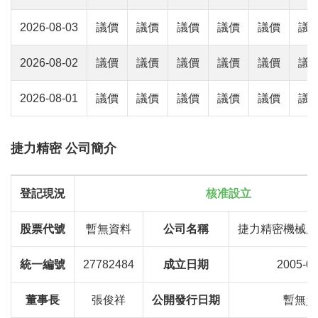
2026-08-03
議價
議價
議價
議價
議價
議
2026-08-02
議價
議價
議價
議價
議價
議
2026-08-01
議價
議價
議價
議價
議價
議
捷力精密 公司簡介
登記現況
核准設立
股票代號
暫無資料
公司名稱
捷力精密機械股
統一編號
27782484
成立日期
2005-05
董事長
張俊祥
公開發行日期
暫無資