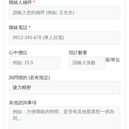
聯絡人稱呼
聯絡電話
心中價位
預計數量
張/單位
詢問標的 (若有指定)
其他諮詢事項