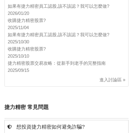
如果有捷力精密員工認股,該不該認？我可以怎麼做?
2026/01/20
收購捷力精密股票?
2025/11/04
如果有捷力精密員工認股,該不該認？我可以怎麼做?
2025/10/30
收購捷力精密股票?
2025/10/10
捷力精密股票交易攻略：從新手到老手的完整指南
2025/09/15
進入討論區 »
捷力精密 常見問題
想投資捷力精密如何避免詐騙?