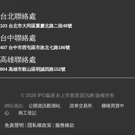
各地聯絡處
台北聯絡處
103 台北市大同區重慶北路二段48號
台中聯絡處
407 台中市西屯區市政北七路186號
高雄聯絡處
804 高雄市鼓山區明誠四路152號
©
2026 IPO贏家未上市股票資訊網 版權所有
網站連結:
公開資訊觀測站
、
證券交易所
、
櫃檯買賣中
心
、
商工登記
免責聲明
|
隱私權政策
|
服務條款