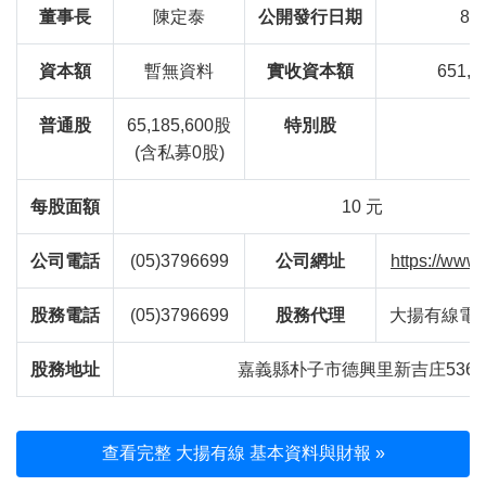
董事長
陳定泰
公開發行日期
85/
資本額
暫無資料
實收資本額
651,8
普通股
65,185,600股
特別股
(含私募0股)
每股面額
10 元
公司電話
(05)3796699
公司網址
https://www.
股務電話
(05)3796699
股務代理
大揚有線電
股務地址
嘉義縣朴子市德興里新吉庄536
查看完整 大揚有線 基本資料與財報 »