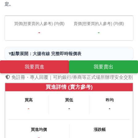
定。
買價(想要賣的人參考) (均價)
賣價(想要買的人參考) (均價)
-
-
▾
點擊展開：大揚有線 完整即時報價表
我要買進
我要賣出
免註冊・專人回覆｜可約銀行/券商等正式場所辦理安全交割
買進詳情 (賣方參考)
買高
買低
昨均
-
-
-
買進均價
漲跌幅
-
-