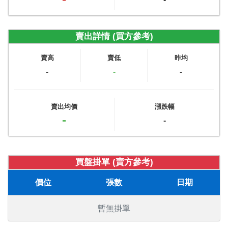
賣出詳情 (買方參考)
賣高
賣低
昨均
-
-
-
賣出均價
漲跌幅
-
-
買盤掛單 (賣方參考)
價位
張數
日期
暫無掛單