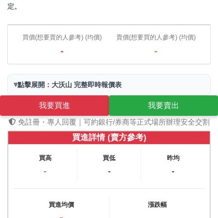
定。
買價(想要賣的人參考) (均價)
賣價(想要買的人參考) (均價)
-
-
▾
點擊展開：大沃山 完整即時報價表
我要買進
我要賣出
免註冊・專人回覆｜可約銀行/券商等正式場所辦理安全交割
買進詳情 (賣方參考)
買高
買低
昨均
-
-
-
買進均價
漲跌幅
-
-