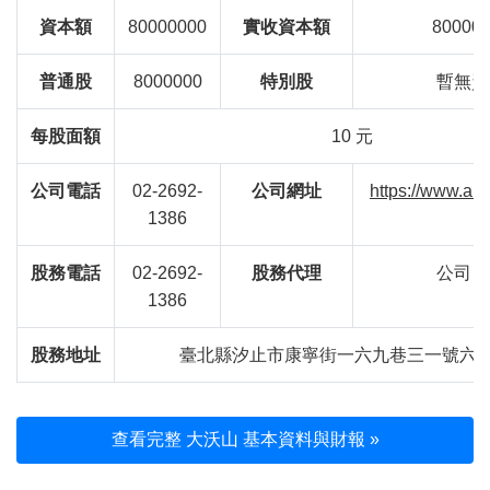
資本額
80000000
實收資本額
80000
普通股
8000000
特別股
暫無資
每股面額
10 元
公司電話
02-2692-
公司網址
https://www.alt
1386
股務電話
02-2692-
股務代理
公司自
1386
股務地址
臺北縣汐止市康寧街一六九巷三一號六
查看完整 大沃山 基本資料與財報 »