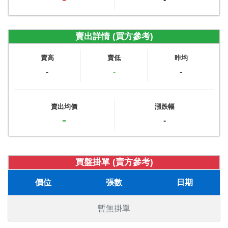
賣出詳情 (買方參考)
賣高
賣低
昨均
-
-
-
賣出均價
漲跌幅
-
-
買盤掛單 (賣方參考)
價位
張數
日期
暫無掛單