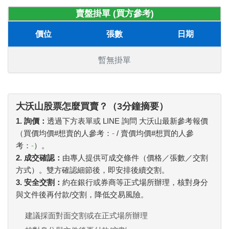
賣盤掛單 (買方參考)
價位
張數
日期
暫無掛單
大沃山股票怎麼買賣？（3分鐘摘要）
1. 詢價：
透過下方表單或 LINE 詢問 大沃山最新參考報價
（買價均價#想賣的人參考：
-
/ 賣價均價#想買的人參
考：
-
）。
2. 成交確認：
由專人提供可成交條件（價格／張數／交割
方式）。雙方確認細節後，即安排後續交割。
3. 安全交割：
約在銀行或券商等正式場所辦理，核對身分
與文件後再付款/交割，降低交易風險。
建議採面對面交割或在正式場所辦理