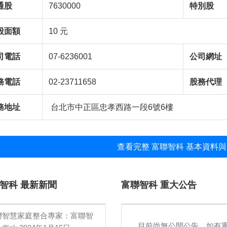
通股
7630000
特別股
股面額
10 元
司電話
07-6236001
公司網址
務電話
02-23711658
股務代理
務地址
台北市中正區忠孝西路一段6號6樓
查看完整 富聯智科 基本資料與
智科 最新新聞
富聯智科 重大公告
灣智慧家庭整合專家：富聯智
目前尚無公開公告，如有