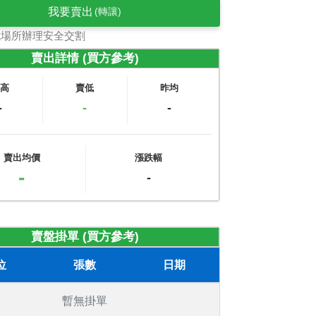
我要賣出
(轉讓)
式場所辦理安全交割
賣出詳情 (買方參考)
賣高
賣低
昨均
-
-
-
賣出均價
漲跌幅
-
-
賣盤掛單 (買方參考)
位
張數
日期
暫無掛單