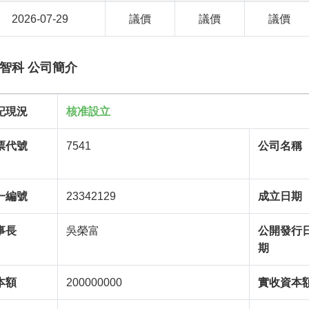
2026-07-29
議價
議價
議價
智科 公司簡介
記現況
核准設立
票代號
7541
公司名稱
一編號
23342129
成立日期
事長
吳榮富
公開發行
期
本額
200000000
實收資本