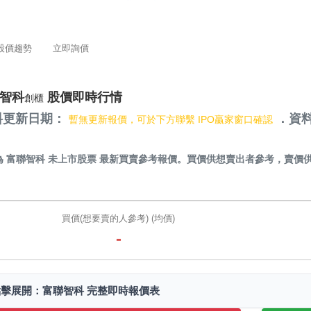
股價趨勢
立即詢價
智科
股價即時行情
創櫃
料更新日期：
．資料
暫無更新報價，可於下方聯繫 IPO贏家窗口確認
）
為
富聯智科 未上市股票
最新買賣參考報價。買價供想賣出者參考，賣價
。
買價(想要賣的人參考) (均價)
-
點擊展開：富聯智科 完整即時報價表