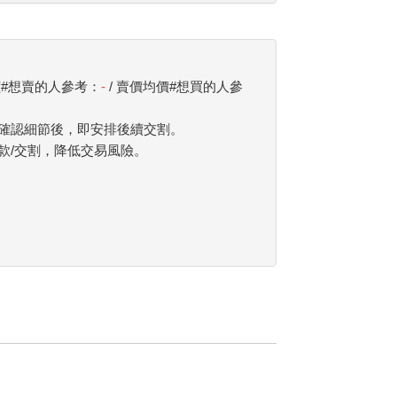
價#想賣的人參考：
-
/ 賣價均價#想買的人參
確認細節後，即安排後續交割。
款/交割，降低交易風險。