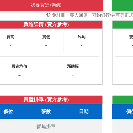
我要買進
(詢價)
免註冊・專人回覆｜可約銀行/券商等正
買進詳情 (賣方參考)
買高
買低
昨均
-
-
-
買進均價
漲跌幅
-
-
買盤掛單 (賣方參考)
價位
張數
日期
價
暫無掛單