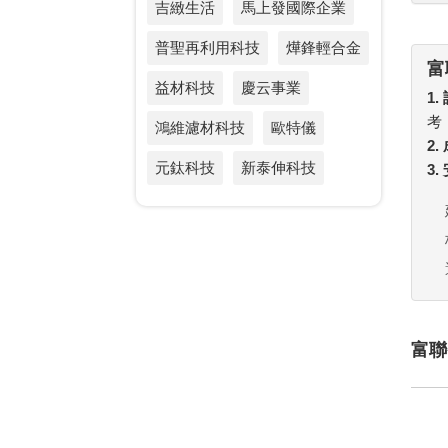
吉緻生活
馬上發國際企業
普聖再利用科技
燁鋒輕合金
富
益材科技
慶云事業
1.
考
鴻維濾材科技
歐特儀
2
元鈦科技
新泰伸科技
3
富聯