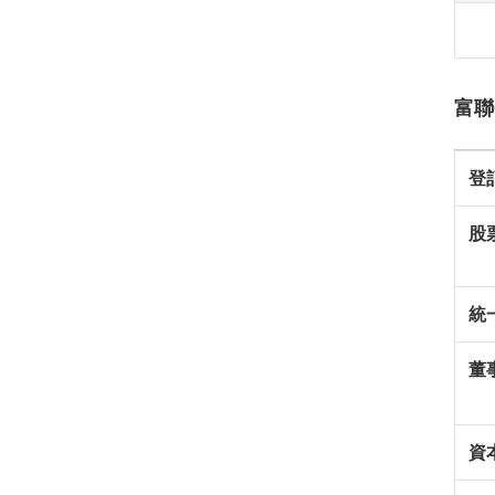
富聯
登
股
統
董
資