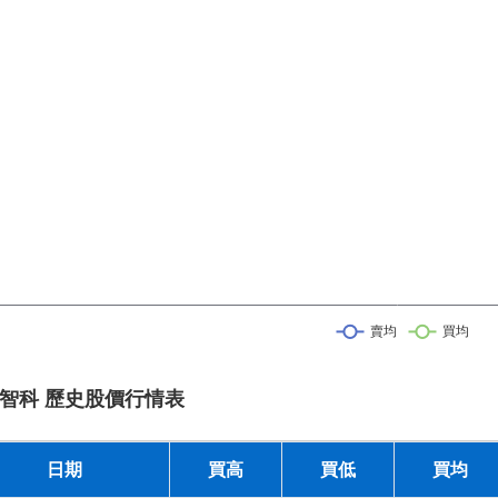
智科 歷史股價行情表
日期
買高
買低
買均