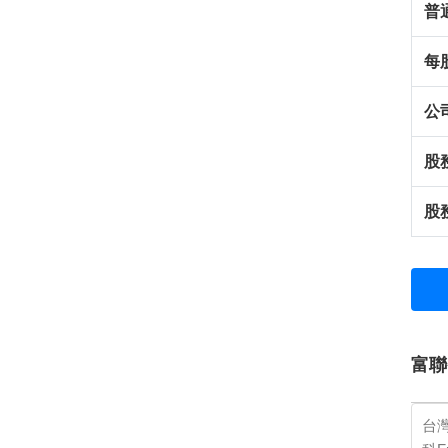
普
每
公
股
股
富聯
台