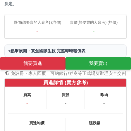
決定。
買價(想要賣的人參考) (均價)
賣價(想要買的人參考) (均價)
-
-
▾
點擊展開：實創國際生技 完整即時報價表
我要買進
我要賣出
免註冊・專人回覆｜可約銀行/券商等正式場所辦理安全交割
買進詳情 (賣方參考)
買高
買低
昨均
-
-
-
買進均價
漲跌幅
-
-