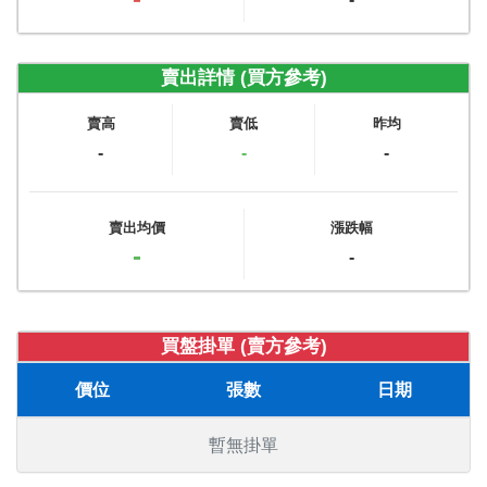
賣出詳情 (買方參考)
賣高
賣低
昨均
-
-
-
賣出均價
漲跌幅
-
-
買盤掛單 (賣方參考)
價位
張數
日期
暫無掛單