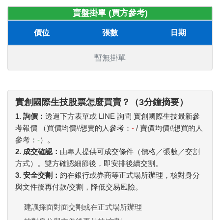
賣盤掛單 (買方參考)
價位
張數
日期
暫無掛單
實創國際生技股票怎麼買賣？（3分鐘摘要）
1. 詢價：
透過下方表單或 LINE 詢問 實創國際生技最新參
考報價 （買價均價#想賣的人參考：
-
/ 賣價均價#想買的人
參考：
-
）。
2. 成交確認：
由專人提供可成交條件（價格／張數／交割
方式）。雙方確認細節後，即安排後續交割。
3. 安全交割：
約在銀行或券商等正式場所辦理，核對身分
與文件後再付款/交割，降低交易風險。
建議採面對面交割或在正式場所辦理