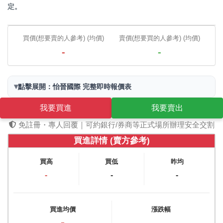
定。
買價(想要賣的人參考) (均價)
賣價(想要買的人參考) (均價)
-
-
▾
點擊展開：怡晉國際 完整即時報價表
我要買進
我要賣出
免註冊・專人回覆｜可約銀行/券商等正式場所辦理安全交割
買進詳情 (賣方參考)
買高
買低
昨均
-
-
-
買進均價
漲跌幅
-
-