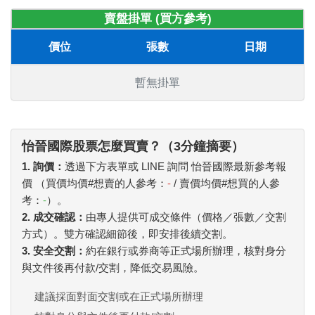
賣盤掛單 (買方參考)
價位
張數
日期
暫無掛單
怡晉國際股票怎麼買賣？（3分鐘摘要）
1. 詢價：
透過下方表單或 LINE 詢問 怡晉國際最新參考報
價 （買價均價#想賣的人參考：
-
/ 賣價均價#想買的人參
考：
-
）。
2. 成交確認：
由專人提供可成交條件（價格／張數／交割
方式）。雙方確認細節後，即安排後續交割。
3. 安全交割：
約在銀行或券商等正式場所辦理，核對身分
與文件後再付款/交割，降低交易風險。
建議採面對面交割或在正式場所辦理