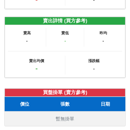
賣出詳情 (買方參考)
賣高
賣低
昨均
-
-
-
賣出均價
漲跌幅
-
-
買盤掛單 (賣方參考)
價位
張數
日期
暫無掛單