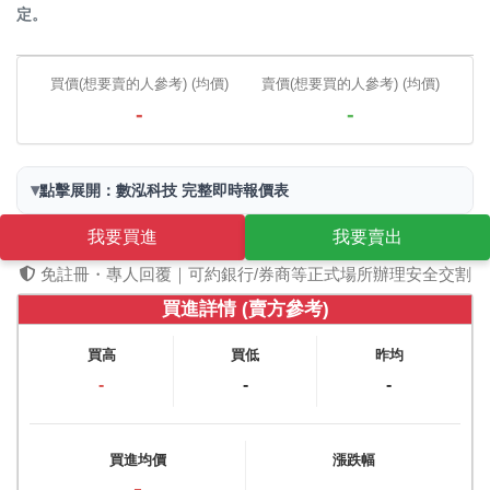
定。
買價(想要賣的人參考) (均價)
賣價(想要買的人參考) (均價)
-
-
▾
點擊展開：數泓科技 完整即時報價表
我要買進
我要賣出
免註冊・專人回覆｜可約銀行/券商等正式場所辦理安全交割
買進詳情 (賣方參考)
買高
買低
昨均
-
-
-
買進均價
漲跌幅
-
-