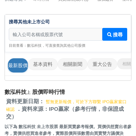
搜尋其他未上市公司
搜尋其他未上市公司
搜尋
目前查看：數泓科技，可直接查詢其他公司股價
相關影
基本資料
相關新聞
重大公告
最新股價
數泓科技
股價即時行情
上
資料更新日期：
暫無更新報價，可於下方聯繫 IPO贏家窗口
．資料來源：IPO贏家（參考行情，非保證成
確認
交）
以下為
數泓科技 未上市股票
最新買賣參考報價。買價供想賣出者參
考，賣價供想買進者參考，實際股價與張數需由買賣雙方議價決