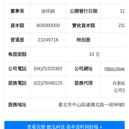
董事長
游祥鎮
公開發行日期
110/
資本額
600000000
實收資本額
2324
普通股
23249716
特別股
每股面額
10 元
公司電話
(04)25320382
公司網址
https://www
股務電話
(02)25048125
股務代理
台新綜合
公司股
股務地址
臺北市中山區建國北路一段96號B1
查看完整 數泓科技 基本資料與財報 »