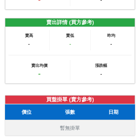
賣出詳情 (買方參考)
賣高
賣低
昨均
-
-
-
賣出均價
漲跌幅
-
-
買盤掛單 (賣方參考)
價位
張數
日期
暫無掛單