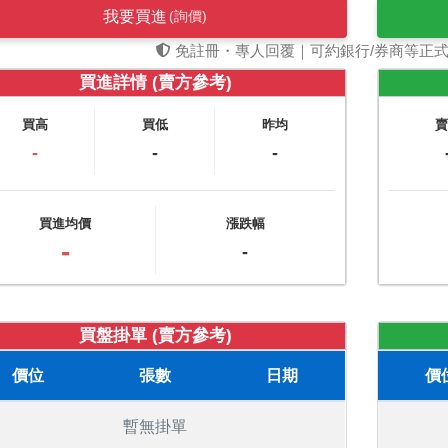
我要買進
(詢價)
免註冊・專人回覆｜可約銀行/券商等正
買進詳情 (賣方參考)
買高
買低
昨均
-
-
-
買進均價
漲跌幅
-
-
買盤掛單 (賣方參考)
價位
張數
日期
價
暫無掛單