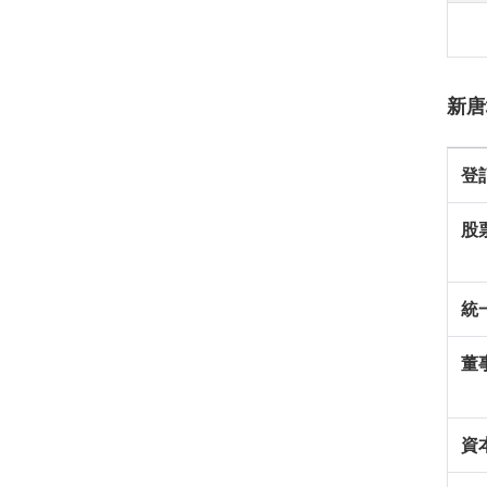
新唐
登
股
統
董
資