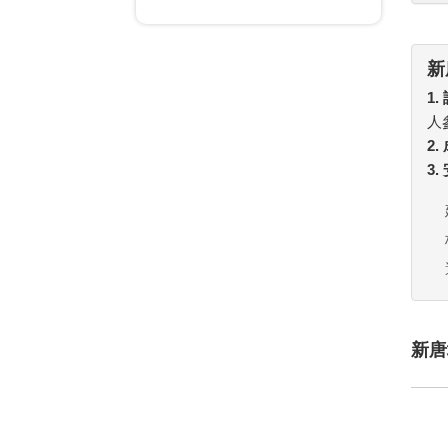
新
1.
人
2
3
新唐