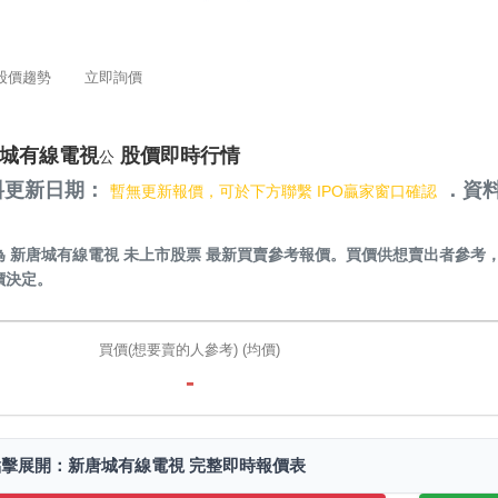
股價趨勢
立即詢價
城有線電視
股價即時行情
公
料更新日期：
．資料
暫無更新報價，可於下方聯繫 IPO贏家窗口確認
）
為
新唐城有線電視 未上市股票
最新買賣參考報價。買價供想賣出者參考
價決定。
買價(想要賣的人參考) (均價)
-
點擊展開：新唐城有線電視 完整即時報價表