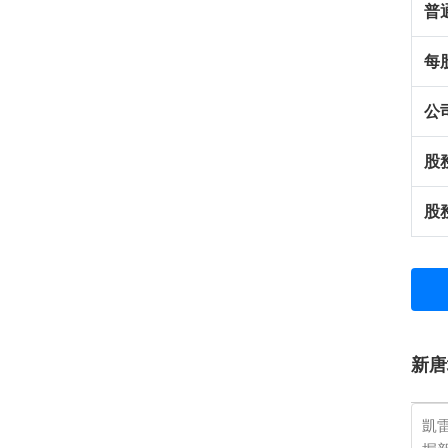
普
每
公
股
股
新唐
凱