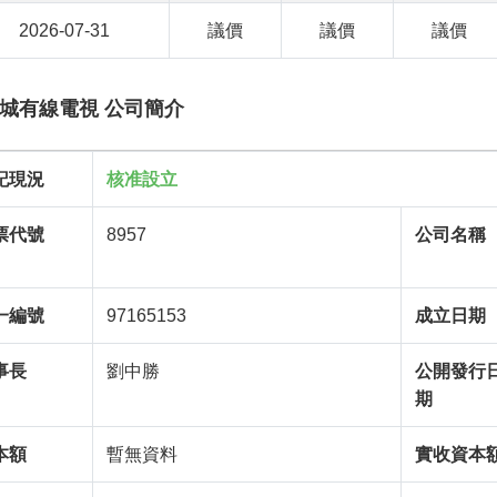
2026-07-31
議價
議價
議價
城有線電視 公司簡介
記現況
核准設立
票代號
8957
公司名稱
一編號
97165153
成立日期
事長
劉中勝
公開發行
期
本額
暫無資料
實收資本