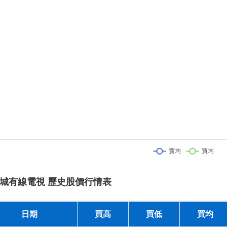
城有線電視 歷史股價行情表
日期
買高
買低
買均