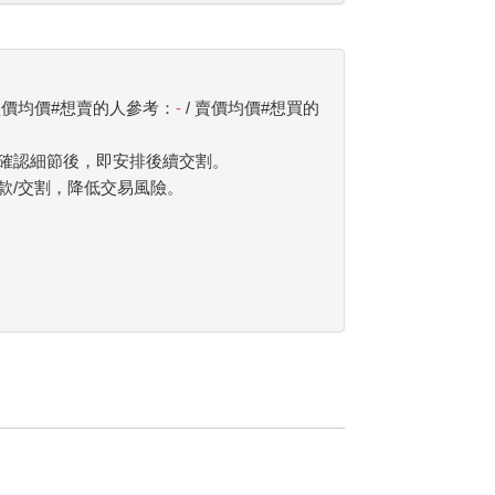
（買價均價#想賣的人參考：
-
/ 賣價均價#想買的
確認細節後，即安排後續交割。
款/交割，降低交易風險。