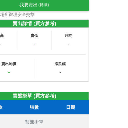
我要賣出
(轉讓)
式場所辦理安全交割
賣出詳情 (買方參考)
賣高
賣低
昨均
-
-
-
賣出均價
漲跌幅
-
-
賣盤掛單 (買方參考)
位
張數
日期
暫無掛單