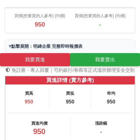
買價(想要賣的人參考) (均價)
賣價(想要買的人參考) (均價)
950
-
▾
點擊展開：明緯企業 完整即時報價表
我要買進
我要賣出
免註冊・專人回覆｜可約銀行/券商等正式場所辦理安全交割
買進詳情 (賣方參考)
買高
買低
昨均
950
950
950
買進均價
漲跌幅
950
-