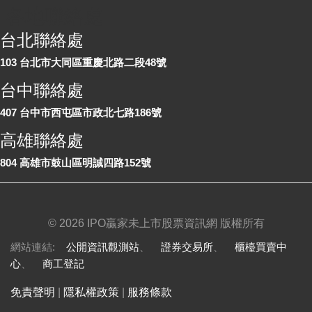
各地聯絡處
台北聯絡處
103 台北市大同區重慶北路二段48號
台中聯絡處
407 台中市西屯區市政北七路186號
高雄聯絡處
804 高雄市鼓山區明誠四路152號
©
2026 IPO贏家未上市股票資訊網 版權所有
網站連結:
公開資訊觀測站
、
證券交易所
、
櫃檯買賣中
心
、
商工登記
免責聲明
|
隱私權政策
|
服務條款