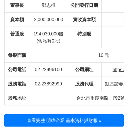
董事長
鄭志得
公開發行日期
資本額
2,000,000,000
實收資本額
1,
普通股
194,030,000股
特別股
(含私募0股)
每股面額
10 元
公司電話
02-22996100
公司網址
https:
股務電話
02-23892999
股務代理
凱基證券股
股務地址
台北市重慶南路一段2號5
查看完整 明緯企業 基本資料與財報 »