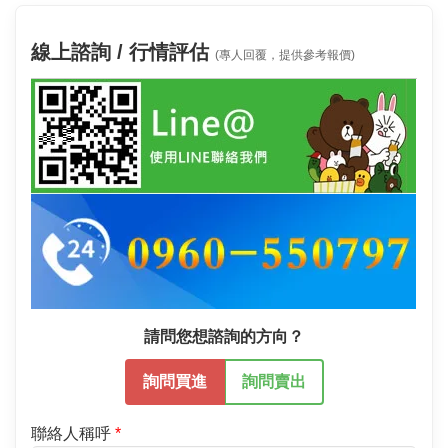
線上諮詢 / 行情評估
(專人回覆，提供參考報價)
請問您想諮詢的方向？
詢問買進
詢問賣出
聯絡人稱呼