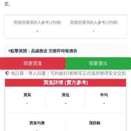
定。
買價(想要賣的人參考) (均價)
賣價(想要買的人參考) (均價)
-
-
▾
點擊展開：晶越微波 完整即時報價表
我要買進
我要賣出
免註冊・專人回覆｜可約銀行/券商等正式場所辦理安全交割
買進詳情 (賣方參考)
買高
買低
昨均
-
-
-
買進均價
漲跌幅
-
-