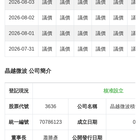
2026-08-03
議價
議價
議價
議價
議價
議
2026-08-02
議價
議價
議價
議價
議價
議
2026-08-01
議價
議價
議價
議價
議價
議
2026-07-31
議價
議價
議價
議價
議價
議
晶越微波 公司簡介
登記現況
核准設立
股票代號
3636
公司名稱
晶越微波積體
統一編號
70786123
成立日期
08
董事長
蕭勝彥
公開發行日期