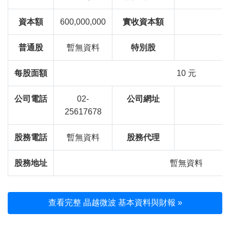
資本額
600,000,000
實收資本額
6
普通股
暫無資料
特別股
每股面額
10 元
公司電話
02-
公司網址
25617678
股務電話
暫無資料
股務代理
股務地址
暫無資料
查看完整 晶越微波 基本資料與財報 »