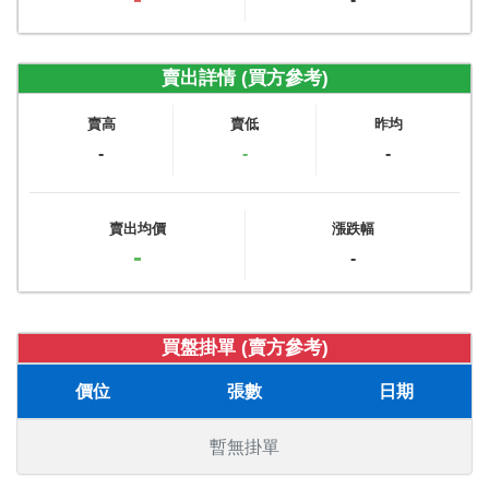
賣出詳情 (買方參考)
賣高
賣低
昨均
-
-
-
賣出均價
漲跌幅
-
-
買盤掛單 (賣方參考)
價位
張數
日期
暫無掛單