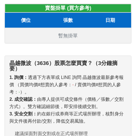
賣盤掛單 (買方參考)
價位
張數
日期
暫無掛單
晶越微波（3636）股票怎麼買賣？（3分鐘摘
要）
1. 詢價：
透過下方表單或 LINE 詢問 晶越微波最新參考報
價 （買價均價#想賣的人參考：
-
/ 賣價均價#想買的人參
考：
-
）。
2. 成交確認：
由專人提供可成交條件（價格／張數／交割
方式）。雙方確認細節後，即安排後續交割。
3. 安全交割：
約在銀行或券商等正式場所辦理，核對身分
與文件後再付款/交割，降低交易風險。
建議採面對面交割或在正式場所辦理