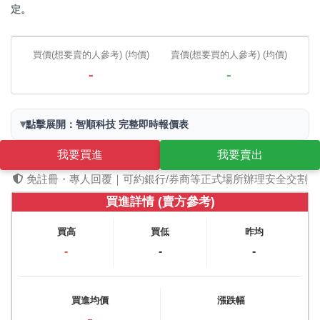
定。
買價(想要賣的人參考) (均價)
賣價(想要買的人參考) (均價)
-
-
▾
點擊展開：智順科技 完整即時報價表
我要買進
我要賣出
免註冊・專人回覆｜可約銀行/券商等正式場所辦理安全交割
買進詳情 (賣方參考)
買高
買低
昨均
-
-
-
買進均價
漲跌幅
-
-