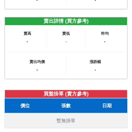
賣出詳情 (買方參考)
賣高
賣低
昨均
-
-
-
賣出均價
漲跌幅
-
-
買盤掛單 (賣方參考)
價位
張數
日期
暫無掛單