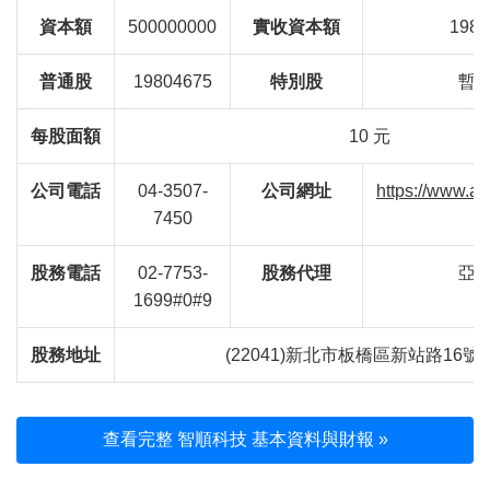
資本額
500000000
實收資本額
1980
普通股
19804675
特別股
暫
每股面額
10 元
公司電話
04-3507-
公司網址
https://www.ac
7450
股務電話
02-7753-
股務代理
亞
1699#0#9
股務地址
(22041)新北市板橋區新站路16號
查看完整 智順科技 基本資料與財報 »