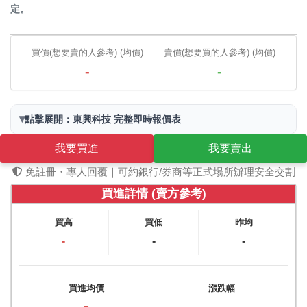
定。
買價(想要賣的人參考) (均價)
賣價(想要買的人參考) (均價)
-
-
▾
點擊展開：東興科技 完整即時報價表
我要買進
我要賣出
免註冊・專人回覆｜可約銀行/券商等正式場所辦理安全交割
買進詳情 (賣方參考)
買高
買低
昨均
-
-
-
買進均價
漲跌幅
-
-