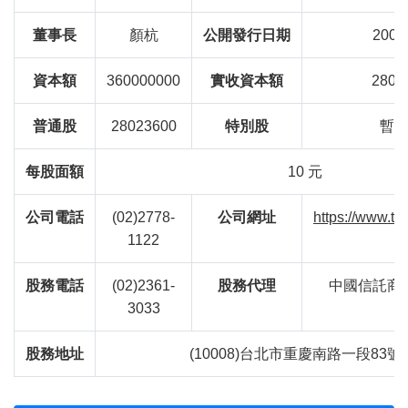
董事長
顏杭
公開發行日期
2001
資本額
360000000
實收資本額
2802
普通股
28023600
特別股
暫
每股面額
10 元
公司電話
(02)2778-
公司網址
https://www.t
1122
股務電話
(02)2361-
股務代理
中國信託商
3033
股務地址
(10008)台北市重慶南路一段83號