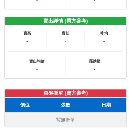
賣出詳情 (買方參考)
賣高
賣低
昨均
-
-
-
賣出均價
漲跌幅
-
-
買盤掛單 (賣方參考)
價位
張數
日期
暫無掛單