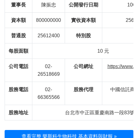
董事長
陳振忠
公開發行日期
106/
資本額
800000000
實收資本額
2561
普通股
25612400
特別股
0
每股面額
10 元
公司電話
02-
公司網址
https://www.b
26518669
股務電話
02-
股務代理
中國信託商業
66365566
股務地址
台北市中正區重慶南路一段83號5
查看完整 樂斯科生物科技 基本資料與財報 »