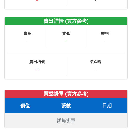
賣出詳情 (買方參考)
賣高
賣低
昨均
-
-
-
賣出均價
漲跌幅
-
-
買盤掛單 (賣方參考)
價位
張數
日期
暫無掛單