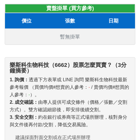
賣盤掛單 (買方參考)
價位
張數
日期
暫無掛單
樂斯科生物科技（6662）股票怎麼買賣？（3分
鐘摘要）
1. 詢價：
透過下方表單或 LINE 詢問 樂斯科生物科技最新
參考報價 （買價均價#想賣的人參考：
-
/ 賣價均價#想買的
人參考：
-
）。
2. 成交確認：
由專人提供可成交條件（價格／張數／交割
方式）。雙方確認細節後，即安排後續交割。
3. 安全交割：
約在銀行或券商等正式場所辦理，核對身分
與文件後再付款/交割，降低交易風險。
建議採面對面交割或在正式場所辦理