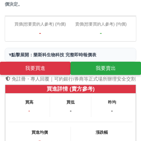
價決定。
買價(想要賣的人參考) (均價)
賣價(想要買的人參考) (均價)
-
-
▾
點擊展開：樂斯科生物科技 完整即時報價表
我要買進
我要賣出
免註冊・專人回覆｜可約銀行/券商等正式場所辦理安全交割
買進詳情 (賣方參考)
買高
買低
昨均
-
-
-
買進均價
漲跌幅
-
-