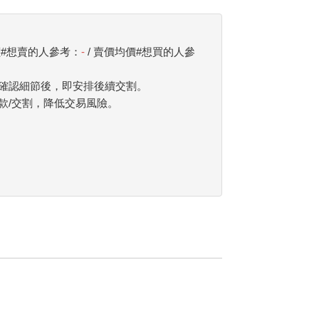
價#想賣的人參考：
-
/ 賣價均價#想買的人參
確認細節後，即安排後續交割。
款/交割，降低交易風險。