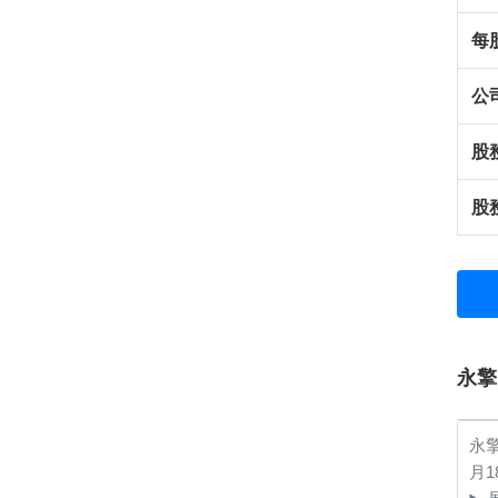
每
公
股
股
永擎
永擎
月1