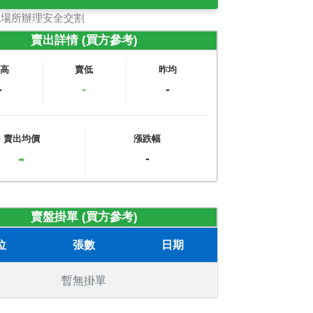
式場所辦理安全交割
賣出詳情 (買方參考)
賣高
賣低
昨均
-
-
-
賣出均價
漲跌幅
-
-
賣盤掛單 (買方參考)
位
張數
日期
暫無掛單