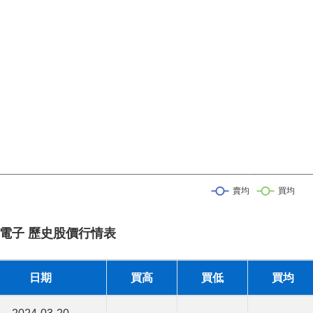
電子 歷史股價行情表
日期
買高
買低
買均