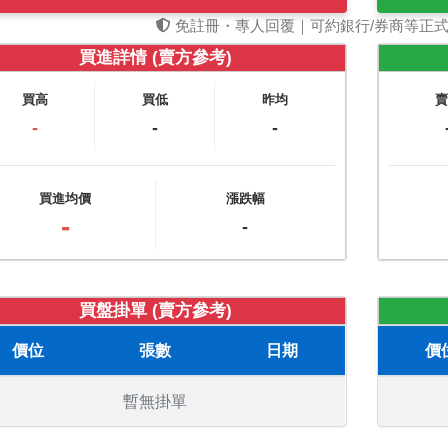
免註冊・專人回覆｜可約銀行/券商等正
買進詳情 (賣方參考)
買高
買低
昨均
-
-
-
買進均價
漲跌幅
-
-
買盤掛單 (賣方參考)
價位
張數
日期
價
暫無掛單