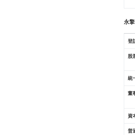
永擎
登
股
統
董
資
普