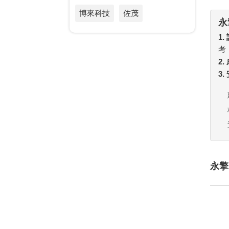
博來科技
佐茂
永
1.
考
2
3
永擎