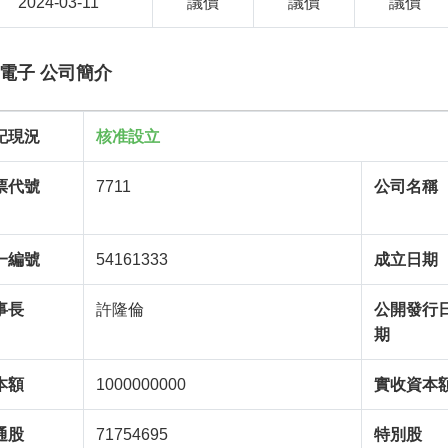
2024-03-11
議價
議價
議價
電子 公司簡介
記現況
核准設立
票代號
7711
公司名稱
一編號
54161333
成立日期
事長
許隆倫
公開發行
期
本額
1000000000
實收資本
通股
71754695
特別股