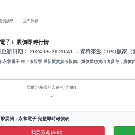
股價趨勢
立即詢價
電子
股價即時行情
上
更新日期： 2024-05-26 20:41 ．資料來源：IPO
為
永擎電子 未上市股票
最新買賣參考報價。買價供想賣出者參考，賣價
。
買價(想要賣的人參考) (均價)
-
點擊展開：永擎電子 完整即時報價表
我要買進
(詢價)