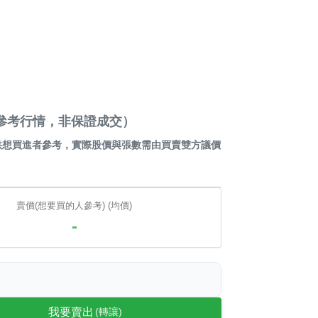
贏家（參考行情，非保證成交）
供想買進者參考，實際股價與張數需由買賣雙方議價
賣價(想要買的人參考) (均價)
-
我要賣出
(轉讓)