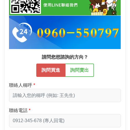
請問您想諮詢的方向？
詢問買進
詢問賣出
聯絡人稱呼
聯絡電話