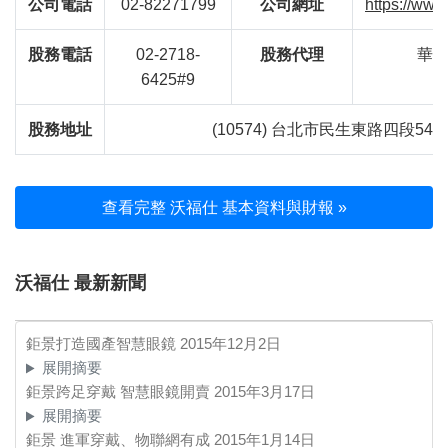
公司電話
02-82271799
公司網址
https://www
股務電話
02-2718-
股務代理
華
6425#9
股務地址
(10574) 台北市民生東路四段54
查看完整 沃福仕 基本資料與財報 »
沃福仕 最新新聞
鉅景打造國產智慧眼鏡
2015年12月2日
展開摘要
鉅景跨足穿戴 智慧眼鏡開賣
2015年3月17日
展開摘要
鉅景 進軍穿戴、物聯網有成
2015年1月14日