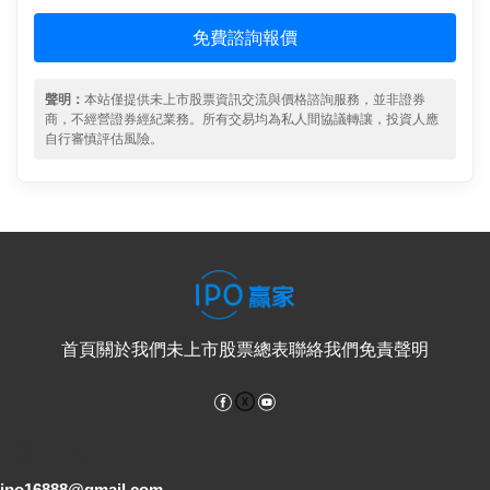
免費諮詢報價
聲明：
本站僅提供未上市股票資訊交流與價格諮詢服務，並非證券
商，不經營證券經紀業務。所有交易均為私人間協議轉讓，投資人應
自行審慎評估風險。
首頁
關於我們
未上市股票總表
聯絡我們
免責聲明
Facebook
YouTube
電子郵件
ipo16888@gmail.com