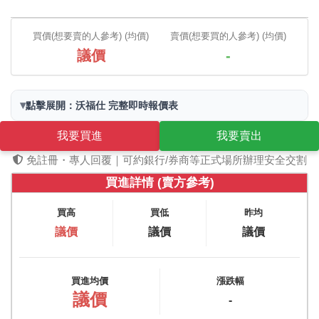
買價(想要賣的人參考) (均價)
賣價(想要買的人參考) (均價)
議價
-
▾
點擊展開：沃福仕 完整即時報價表
我要買進
我要賣出
免註冊・專人回覆｜可約銀行/券商等正式場所辦理安全交割
買進詳情 (賣方參考)
買高
買低
昨均
議價
議價
議價
買進均價
漲跌幅
議價
-