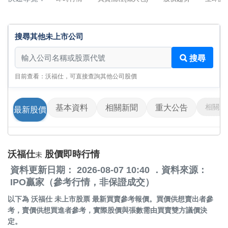
搜尋其他未上市公司
搜尋其他未上市公司
搜尋
目前查看：沃福仕，可直接查詢其他公司股價
相關影
基本資料
相關新聞
重大公告
最新股價
沃福仕
股價即時行情
未
資料更新日期： 2026-08-07 10:40 ．資料來源：
IPO贏家（參考行情，非保證成交）
以下為
沃福仕 未上市股票
最新買賣參考報價。買價供想賣出者參
考，賣價供想買進者參考，實際股價與張數需由買賣雙方議價決
定。