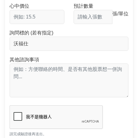
心中價位
預計數量
張/單位
詢問標的 (若有指定)
其他諮詢事項
請完成驗證後再送出。