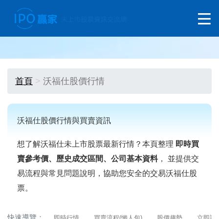
首頁
沃福仕股價行情
沃福仕股價行情與買賣資訊
想了解沃福仕未上市股票最新行情？本頁整理
即時買
賣參考價、歷史成交區間、公司基本資料
， 並提供交
易流程與常見問題說明，協助您安全的交易沃福仕股
票。
快速導覽：
即時行情
買賣流程(懶人包)
股價趨勢
立即詢