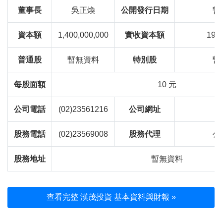
董事長
吳正煥
公開發行日期
暫
資本額
1,400,000,000
實收資本額
197
普通股
暫無資料
特別股
暫
每股面額
10 元
公司電話
(02)23561216
公司網址
股務電話
(02)23569008
股務代理
公
股務地址
暫無資料
查看完整 漢茂投資 基本資料與財報 »