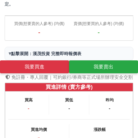
定。
買價(想要賣的人參考) (均價)
賣價(想要買的人參考) (均價)
-
-
▾
點擊展開：漢茂投資 完整即時報價表
我要買進
我要賣出
免註冊・專人回覆｜可約銀行/券商等正式場所辦理安全交割
買進詳情 (賣方參考)
買高
買低
昨均
-
-
-
買進均價
漲跌幅
-
-