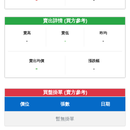
賣出詳情 (買方參考)
賣高
賣低
昨均
-
-
-
賣出均價
漲跌幅
-
-
買盤掛單 (賣方參考)
價位
張數
日期
暫無掛單