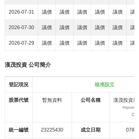
2026-07-31
議價
議價
議價
議價
議價
議
2026-07-30
議價
議價
議價
議價
議價
議
2026-07-29
議價
議價
議價
議價
議價
議
漢茂投資 公司簡介
登記現況
核准設立
股票代號
暫無資料
公司名稱
漢茂投資展
Hanmore
Cor
統一編號
23225430
成立日期
078