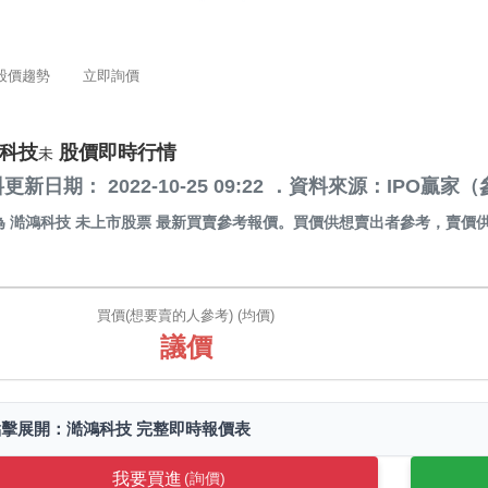
股價趨勢
立即詢價
科技
股價即時行情
未
更新日期： 2022-10-25 09:22 ．資料來源：IPO
為
澔鴻科技 未上市股票
最新買賣參考報價。買價供想賣出者參考，賣價
。
買價(想要賣的人參考) (均價)
議價
點擊展開：澔鴻科技 完整即時報價表
我要買進
(詢價)