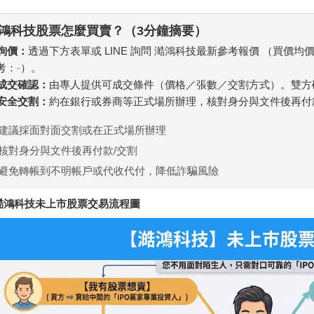
鴻科技股票怎麼買賣？（3分鐘摘要）
 詢價：
透過下方表單或 LINE 詢問 澔鴻科技最新參考報價 （買價均
考：
-
）。
. 成交確認：
由專人提供可成交條件（價格／張數／交割方式）。雙方
. 安全交割：
約在銀行或券商等正式場所辦理，核對身分與文件後再付
建議採面對面交割或在正式場所辦理
核對身分與文件後再付款/交割
避免轉帳到不明帳戶或代收代付，降低詐騙風險
澔鴻科技未上市股票交易流程圖