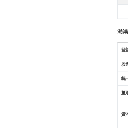
澔鴻
登
股
統
董
資