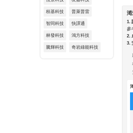
桓基科技
普萊普雷
澔
1.
智同科技
快譯通
參
林發科技
鴻方科技
2
3
騰輝科技
奇岩綠能科技