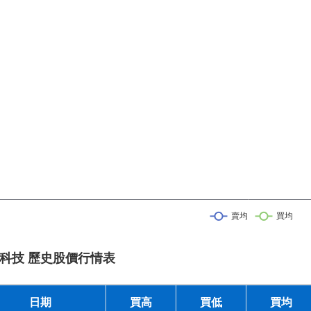
科技 歷史股價行情表
日期
買高
買低
買均