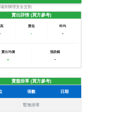
式場所辦理安全交割
賣出詳情 (買方參考)
賣高
賣低
昨均
-
-
-
賣出均價
漲跌幅
-
-
賣盤掛單 (買方參考)
位
張數
日期
暫無掛單