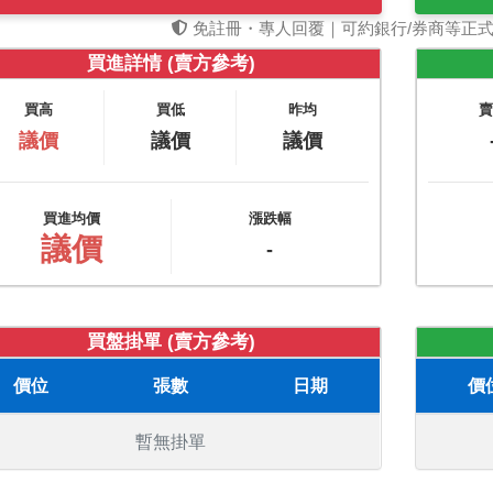
免註冊・專人回覆｜可約銀行/券商等正
買進詳情 (賣方參考)
買高
買低
昨均
議價
議價
議價
買進均價
漲跌幅
議價
-
買盤掛單 (賣方參考)
價位
張數
日期
價
暫無掛單