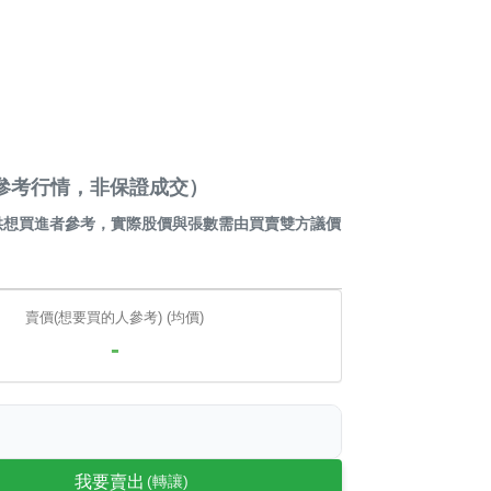
贏家（參考行情，非保證成交）
供想買進者參考，實際股價與張數需由買賣雙方議價
賣價(想要買的人參考) (均價)
-
我要賣出
(轉讓)