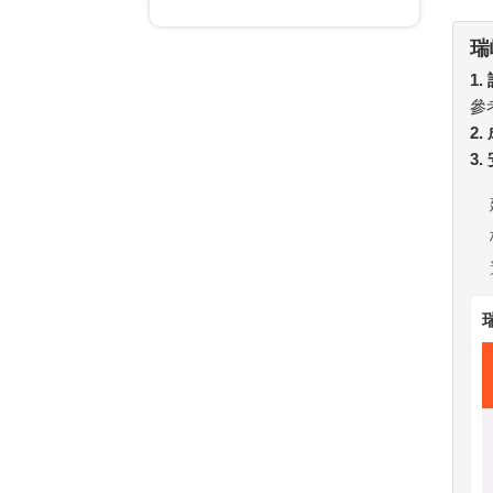
瑞
1.
參
2
3