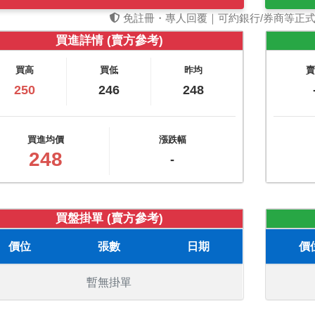
免註冊・專人回覆｜可約銀行/券商等正
買進詳情 (賣方參考)
買高
買低
昨均
250
246
248
買進均價
漲跌幅
248
-
買盤掛單 (賣方參考)
價位
張數
日期
價
暫無掛單