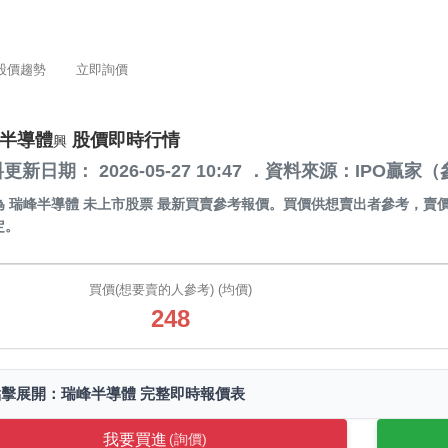
股價趨勢
立即詢價
半導體
股價即時行情
興
更新日期： 2026-05-27 10:47 ．資料來源：IPO
為
瑞峰半導體 未上市股票
最新買賣參考報價。買價供想賣出者參考，賣
定。
買價(想要賣的人參考) (均價)
248
點擊展開：瑞峰半導體 完整即時報價表
我要買進
(詢價)