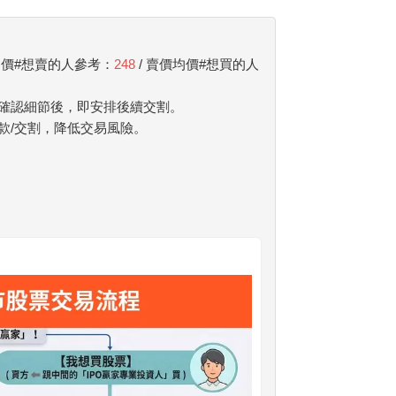
均價#想賣的人參考：
248
/ 賣價均價#想買的人
確認細節後，即安排後續交割。
款/交割，降低交易風險。