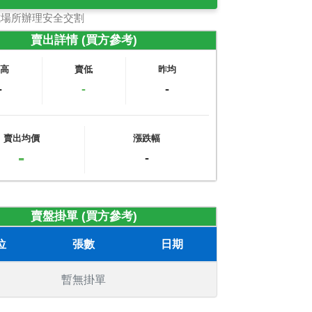
式場所辦理安全交割
賣出詳情 (買方參考)
賣高
賣低
昨均
-
-
-
賣出均價
漲跌幅
-
-
賣盤掛單 (買方參考)
位
張數
日期
暫無掛單