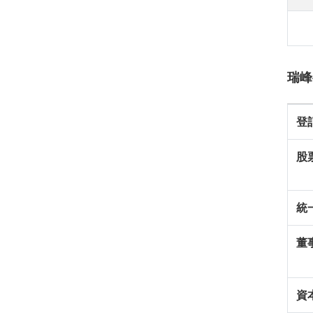
瑞峰
登
股
統
董
資