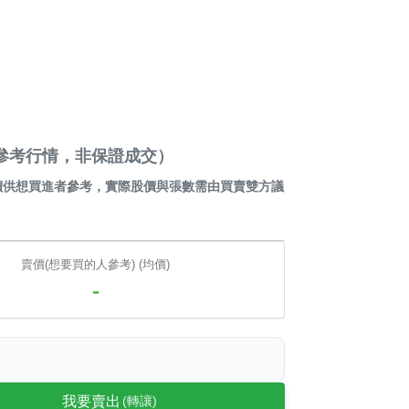
贏家（參考行情，非保證成交）
價供想買進者參考，實際股價與張數需由買賣雙方議
賣價(想要買的人參考) (均價)
-
我要賣出
(轉讓)