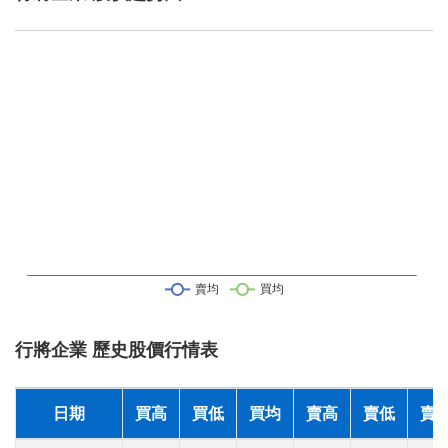
行將企業 歷史股價行情表
日期
買高
買低
買均
賣高
賣低
賣