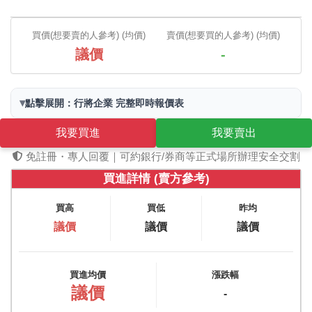
買價(想要賣的人參考) (均價)
賣價(想要買的人參考) (均價)
議價
-
▾
點擊展開：行將企業 完整即時報價表
我要買進
我要賣出
免註冊・專人回覆｜可約銀行/券商等正式場所辦理安全交割
買進詳情 (賣方參考)
買高
買低
昨均
議價
議價
議價
買進均價
漲跌幅
議價
-