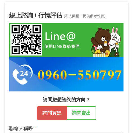
線上諮詢 / 行情評估
(專人回覆，提供參考報價)
請問您想諮詢的方向？
詢問買進
詢問賣出
聯絡人稱呼