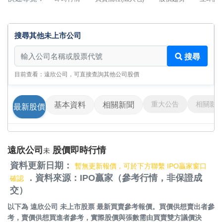
搜尋其他未上市公司
搜尋其他未上市公司
搜尋
目前查看：遠欣公司，可直接查詢其他公司股價
重大公告
相關影
基本資料
相關新聞
最新股價
遠欣公司
股價即時行情
未
資料更新日期：
暫無更新報價，可於下方聯繫 IPO贏家窗口
．資料來源：IPO贏家（參考行情，非保證成
確認
交）
以下為
遠欣公司 未上市股票
最新買賣參考報價。買價供想賣出者參
考，賣價供想買進者參考，實際股價與張數需由買賣雙方議價決