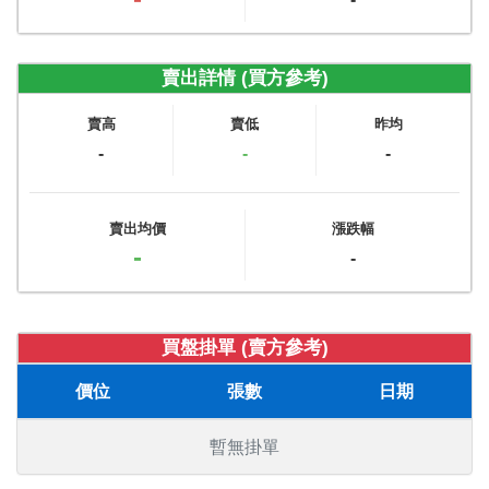
賣出詳情 (買方參考)
賣高
賣低
昨均
-
-
-
賣出均價
漲跌幅
-
-
買盤掛單 (賣方參考)
價位
張數
日期
暫無掛單