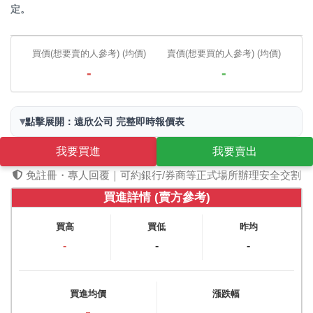
定。
買價(想要賣的人參考) (均價)
賣價(想要買的人參考) (均價)
-
-
▾
點擊展開：遠欣公司 完整即時報價表
我要買進
我要賣出
免註冊・專人回覆｜可約銀行/券商等正式場所辦理安全交割
買進詳情 (賣方參考)
買高
買低
昨均
-
-
-
買進均價
漲跌幅
-
-