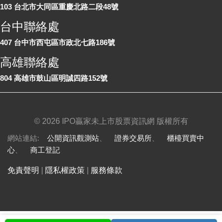
103 台北市大同區重慶北路二段48號
台中聯絡處
407 台中市西屯區市政北七路186號
高雄聯絡處
804 高雄市鼓山區明誠四路152號
©
2026 IPO贏家未上市股票資訊網 版權所有
網站連結:
公開資訊觀測站
、
證券交易所
、
櫃檯買賣中
心
、
商工登記
免責聲明
|
隱私權政策
|
服務條款