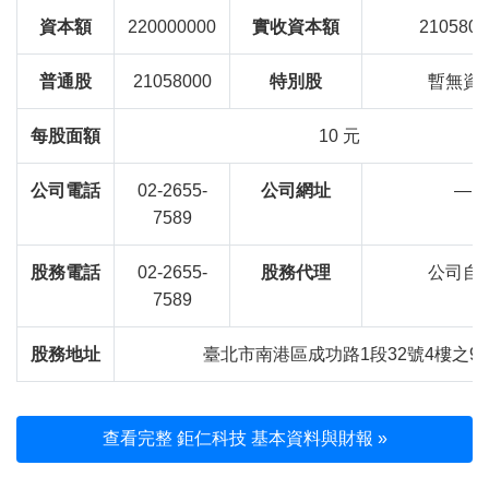
資本額
220000000
實收資本額
2105800
普通股
21058000
特別股
暫無資
每股面額
10 元
公司電話
02-2655-
公司網址
—
7589
股務電話
02-2655-
股務代理
公司自
7589
股務地址
臺北市南港區成功路1段32號4樓之9
查看完整 鉅仁科技 基本資料與財報 »