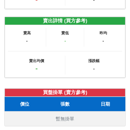
賣出詳情 (買方參考)
賣高
賣低
昨均
-
-
-
賣出均價
漲跌幅
-
-
買盤掛單 (賣方參考)
價位
張數
日期
暫無掛單