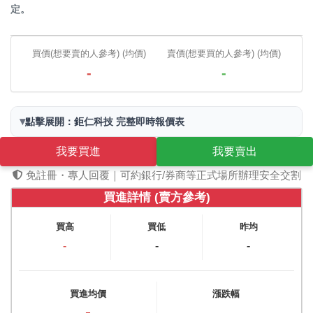
定。
買價(想要賣的人參考) (均價)
賣價(想要買的人參考) (均價)
-
-
▾
點擊展開：鉅仁科技 完整即時報價表
我要買進
我要賣出
免註冊・專人回覆｜可約銀行/券商等正式場所辦理安全交割
買進詳情 (賣方參考)
買高
買低
昨均
-
-
-
買進均價
漲跌幅
-
-