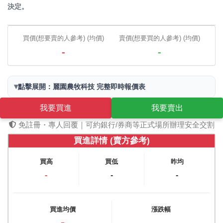
決定。
買價(想要賣的人參考) (均價)
賣價(想要買的人參考) (均價)
-
-
▾
點擊展開：麗園農牧科技 完整即時報價表
我要買進
我要賣出
免註冊・專人回覆｜可約銀行/券商等正式場所辦理安全交割
買進詳情 (賣方參考)
買高
買低
昨均
-
-
-
買進均價
漲跌幅
-
-