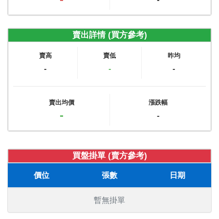
賣出詳情 (買方參考)
賣高
賣低
昨均
-
-
-
賣出均價
漲跌幅
-
-
買盤掛單 (賣方參考)
價位
張數
日期
暫無掛單