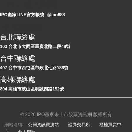
LINE 線上詢問
IPO贏家LINE官方帳號: @ipo888
各地聯絡處
台北聯絡處
103 台北市大同區重慶北路二段48號
台中聯絡處
407 台中市西屯區市政北七路186號
高雄聯絡處
804 高雄市鼓山區明誠四路152號
©
2026 IPO贏家未上市股票資訊網 版權所有
網站連結:
公開資訊觀測站
、
證券交易所
、
櫃檯買賣中
心
、
商工登記