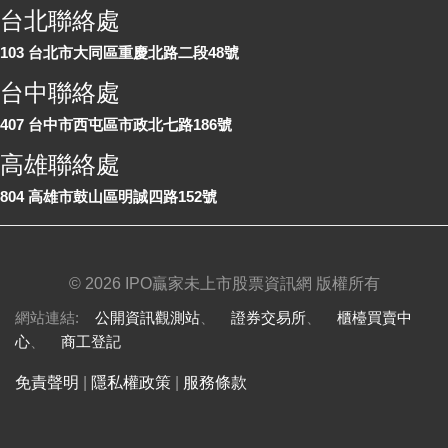
台北聯絡處
103 台北市大同區重慶北路二段48號
台中聯絡處
407 台中市西屯區市政北七路186號
高雄聯絡處
804 高雄市鼓山區明誠四路152號
©
2026 IPO贏家未上市股票資訊網 版權所有
網站連結:
公開資訊觀測站
、
證券交易所
、
櫃檯買賣中
心
、
商工登記
免責聲明
|
隱私權政策
|
服務條款