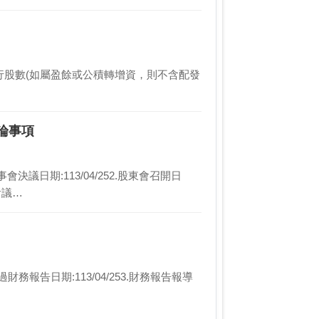
資3.發行股數(如屬盈餘或公積轉增資，則不含配發
論事項
議日期:113/04/252.股東會召開日
會議…
財務報告日期:113/04/253.財務報告報導