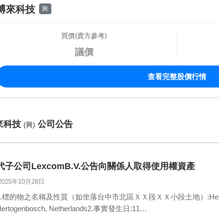
博來科技
興
買價(賣方參考)
議價
查看完整股價行情
來科技
公司公告
(興)
代子公司LexcomB.V.公告向關係人取得使用權資產
2025年10月28日
1.標的物之名稱及性質（如坐落台中市北區ＸＸ段ＸＸ小段土地）:Het Sterrenbe
Hertogenbosch, Netherlands2.事實發生日:11…