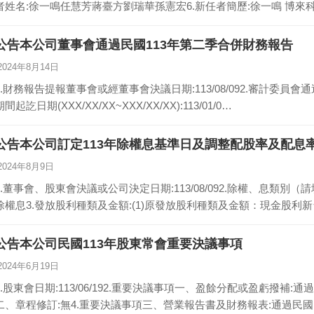
者姓名:徐一鳴任慧芳蔣臺方劉瑞華孫憲宏6.新任者簡歷:徐一鳴 博來
公告本公司董事會通過民國113年第二季合併財務報告
2024年8月14日
1.財務報告提報董事會或經董事會決議日期:113/08/092.審計委員會通過
期間起訖日期(XXX/XX/XX~XXX/XX/XX):113/01/0…
公告本公司訂定113年除權息基準日及調整配股率及配息
2024年8月9日
1.董事會、股東會決議或公司決定日期:113/08/092.除權、息類
除權息3.發放股利種類及金額:(1)原發放股利種類及金額：現金股利新台幣
公告本公司民國113年股東常會重要決議事項
2024年6月19日
1.股東會日期:113/06/192.重要決議事項一、盈餘分配或盈虧撥補:
二、章程修訂:無4.重要決議事項三、營業報告書及財務報表:通過民國