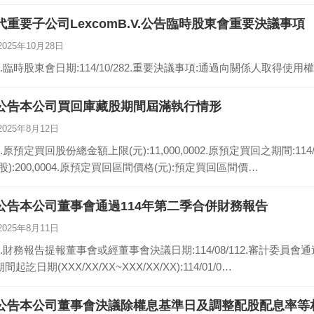
代重要子公司LexcomB.V.公告臨時股東會重要決議事項
2025年10月28日
1.臨時股東會日期:114/10/282.重要決議事項:通過向關係人取得使
公告本公司買回庫藏股期間屆滿執行情形
2025年8月12日
1.原預定買回股份總金額上限(元):11,000,0002.原預定買回之期間:114/6
(股):200,0004.原預定買回區間價格(元):預定買回區間價…
公告本公司董事會通過114年第二季合併財務報告
2025年8月11日
1.財務報告提報董事會或經董事會決議日期:114/08/112.審計委員會通過
期間起訖日期(XXX/XX/XX~XXX/XX/XX):114/01/0…
公告本公司董事會決議除權息基準日及調整配股配息率等