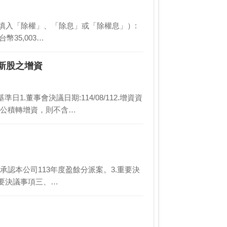
別（請填入「除權」、「除息」或「除權息」）:
35,003…
新股之增資
董事會決議日期:114/08/112.增資資
或公積轉增資，則不含…
通過承認本公司113年度盈餘分派案。3.重要決
重要決議事項三、…