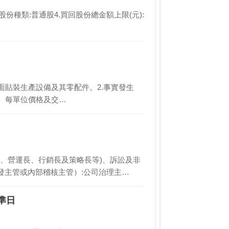
買回股份種類:普通股4.買回股份總金額上限(元):
面貼裝生產設備及其零配件。2.事實發生
坪）、每單位價格及交…
長、營運長、行銷長及策略長等)、訴訟及非
發主管或內部稽核主管）:公司治理主…
準日