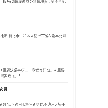
換3.發行股數(如屬盈餘或公積轉增資，則不含配
東會召開地點:新北市中和區立德街77號3樓(本公司
無。3.重要決議事項二、章程修訂:無。4.重要
照案通過。5.…
成員
舊任者姓名:不適用4.舊任者簡歷:不適用5.新任