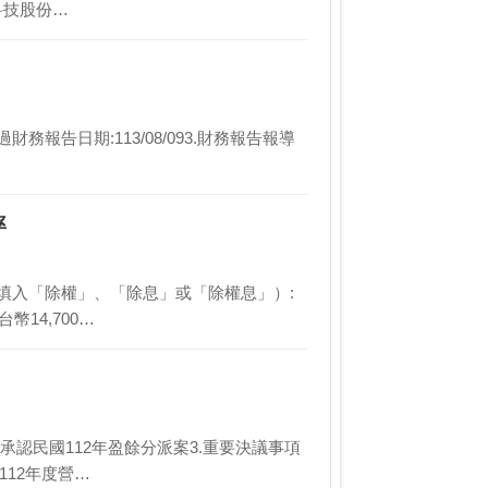
科技股份…
財務報告日期:113/08/093.財務報告報導
率
別（請填入「除權」、「除息」或「除權息」）:
14,700…
通過承認民國112年盈餘分派案3.重要決議事項
112年度營…