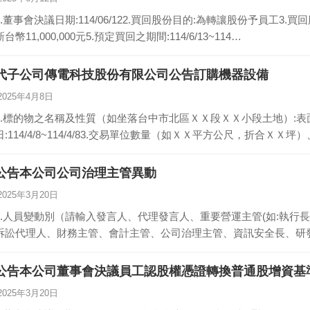
1.董事會決議日期:114/06/122.買回股份目的:為轉讓股份予員工3.
新台幣11,000,000元5.預定買回之期間:114/6/13~114…
代子公司傳電科技股份有限公司公告訂購機器設備
2025年4月8日
1.標的物之名稱及性質（如坐落台中市北區ＸＸ段ＸＸ小段土地）:表
日:114/4/8~114/4/83.交易單位數量（如ＸＸ平方公尺，折合ＸＸ
公告本公司公司治理主管異動
2025年3月20日
1.人員變動別（請輸入發言人、代理發言人、重要營運主管(如:執行
訴訟代理人、財務主管、會計主管、公司治理主管、資訊安全長、研
公告本公司董事會決議員工認股權憑證轉換普通股增資基
2025年3月20日