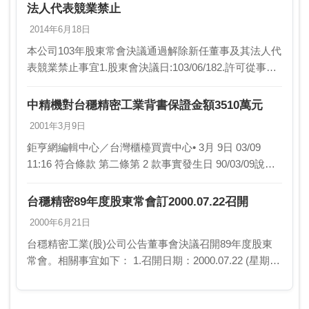
法人代表競業禁止
2014年6月18日
本公司103年股東常會決議通過解除新任董事及其法人代
表競業禁止事宜1.股東會決議日:103/06/182.許可從事競
業行為之董事姓名及職稱:全體新任董事3.許可從事競業
行為之項目:董事為自己或他人為…
中精機對台穩精密工業背書保證金額3510萬元
2001年3月9日
鉅亨網編輯中心／台灣櫃檯買賣中心• 3月 9日 03/09
11:16 符合條款 第二條第 2 款事實發生日 90/03/09說
明：中精機(8707)公告背書保證重大訊息 1.台穩精…
台穩精密89年度股東常會訂2000.07.22召開
2000年6月21日
台穩精密工業(股)公司公告董事會決議召開89年度股東
常會。相關事宜如下： 1.召開日期：2000.07.22 (星期
六) 2.地點：本公司會議室 台中市工業區11路…