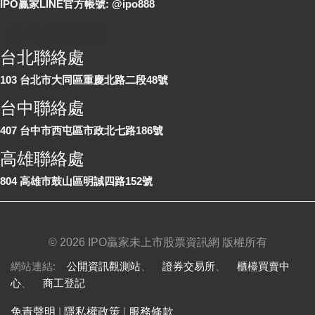
IPO贏家LINE官方帳號: @ipo888
各地聯絡處
台北聯絡處
103 台北市大同區重慶北路二段48號
台中聯絡處
407 台中市西屯區市政北七路186號
高雄聯絡處
804 高雄市鼓山區明誠四路152號
©
2026 IPO贏家未上市股票資訊網 版權所有
網站連結:
公開資訊觀測站
、
證券交易所
、
櫃檯買賣中
心
、
商工登記
免責聲明
|
隱私權政策
|
服務條款