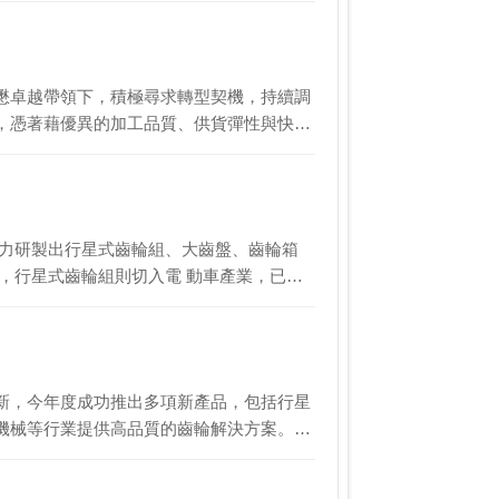
懋卓越帶領下，積極尋求轉型契機，持續調
，憑著藉優異的加工品質、供貨彈性與快速
戮力研製出行星式齒輪組、大齒盤、齒輪箱
，行星式齒輪組則切入電 動車產業，已
新，今年度成功推出多項新產品，包括行星
機械等行業提供高品質的齒輪解決方案。