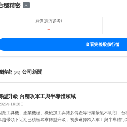
台穩精密
未
買價(賣方參考)
-
查看完整股價行情
穩精密
公司新聞
(未)
轉型升級 台穩攻軍工與半導體領域
2026年1月28日
因應工具機、產業機械、機械加工與諸多傳產等行業景氣不明朗，台
卓越帶領下近期已積極尋求轉型升級，初步選擇跨入軍工與半導體行
基…