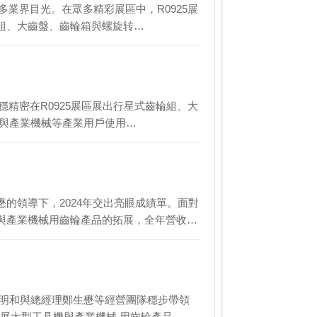
眾多業界目光。在眾多精彩展區中，R0925展
組、大齒盤、齒輪箱與螺旋转…
台穩精密在R0925展區展出行星式齒輪組、大
車與產業機械等產業用戶使用…
的領導下，2024年交出亮眼成績單。面對
與產業機械用齒輪產品的拓展，全年營收…
黃明和與總經理鄭生懋等經營團隊穩步帶領
拓展大型工具機與產業機械 用齒輪產品…