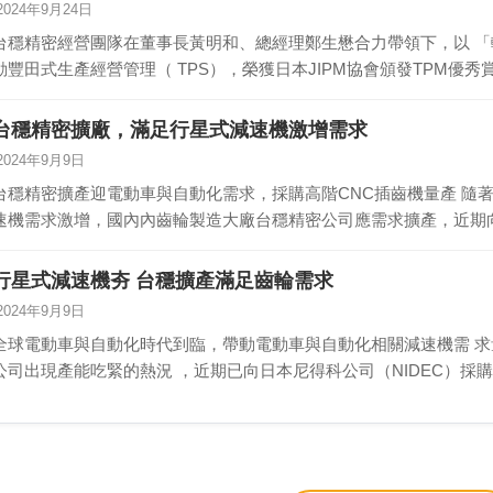
2024年9月24日
台穩精密經營團隊在董事長黃明和、總經理鄭生懋合力帶領下，以 
動豐田式生產經營管理（ TPS），榮獲日本JIPM協會頒發TPM優
台穩精密擴廠，滿足行星式減速機激增需求
2024年9月9日
台穩精密擴產迎電動車與自動化需求，採購高階CNC插齒機量產 隨著全球電動車與自動化時代的來臨，相關減
速機需求激增，國內內齒輪製造大廠台穩精密公司應需求擴產，近期
行星式減速機夯 台穩擴產滿足齒輪需求
2024年9月9日
全球電動車與自動化時代到臨，帶動電動車與自動化相關減速機需 
公司出現產能吃緊的熱況 ，近期已向日本尼得科公司（NIDEC）採購