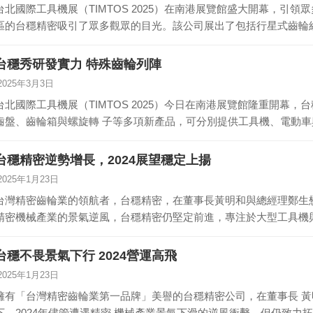
台北國際工具機展（TIMTOS 2025）在南港展覽館盛大開幕，引領
區的台穩精密吸引了眾多觀眾的目光。該公司展出了包括行星式齒輪
台穩秀研發實力 特殊齒輪列陣
2025年3月3日
台北國際工具機展（TIMTOS 2025）今日在南港展覽館隆重開幕，
齒盤、齒輪箱與螺旋轉 子等多項新產品，可分別提供工具機、電動
台穩精密逆勢增長，2024展望穩定上揚
2025年1月23日
台灣精密齒輪業的領航者，台穩精密，在董事長黃明和與總經理鄭生懋
精密機械產業的景氣逆風，台穩精密仍堅定前進，專注於大型工具機
台穩不畏景氣下行 2024營運高飛
2025年1月23日
擁有「台灣精密齒輪業第一品牌」美譽的台穩精密公司，在董事長 
下，2024年儘管遭遇精密 機械產業景氣下滑的逆風衝擊，但仍致力