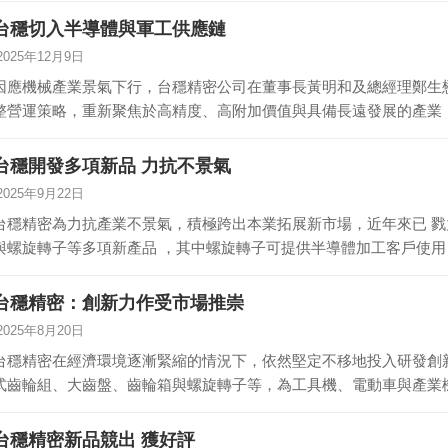
台穩切入半導體與軍工供應鏈
2025年12月9日
因應機械產業景氣下行，台穩精密公司在董事長黃明和及總經理鄭生
整營運策略，重新聚焦於高精度、高附加價值與具備長遠發展的產業
交…
台穩開發多項新品 力抗不景氣
2025年9月22日
台穩精密為力抗產業不景氣，積極跨出本業拓展新市場，近年來已 
與螺旋轉子等多項新產品 ，其中螺旋轉子可提供半導體加工客戶使用
開…
台穩精密：創新力作受市場推崇
2025年8月20日
台穩精密在經濟環境逐漸緊縮的情況下，依然堅定不移地投入研發創
式齒輪組、大齒盤、齒輪箱與螺旋轉子等，為工具機、電動車與產業
這…
台穩精密新品競出 獲好評