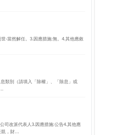
20逝世-當然解任。3.因應措施:無。4.其他應敘
152.除權、息類別（請填入「除權」、「除息」或
…
有限公司改派代表人3.因應措施:公告4.其他應
任凱，財…