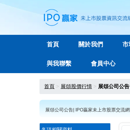
首頁
關於我們
市
與我聯繫
會員中心
首頁
展頌股價行情
展頌公司公告
展頌公司公告| IPO贏家未上市股票交流網
各項相關資料