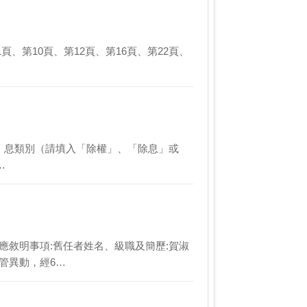
第1頁、第10頁、第12頁、第16頁、第22頁、
…
272.除權、息類別（請填入「除權」、「除息」或
…
4.其他應敘明事項:舊任者姓名、級職及簡歷:賀淑
管異動，經6…