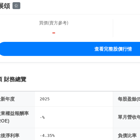
展頌
公
買價(賣方參考)
-
查看完整股價行情
頌 財務總覽
最新年度
每股盈餘(E
2025
股東權益報酬率
單月營收
-%
ROE)
稅後淨利率
負債比率
-4.35%