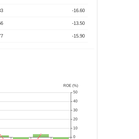
83
-16.60
66
-13.50
77
-15.90