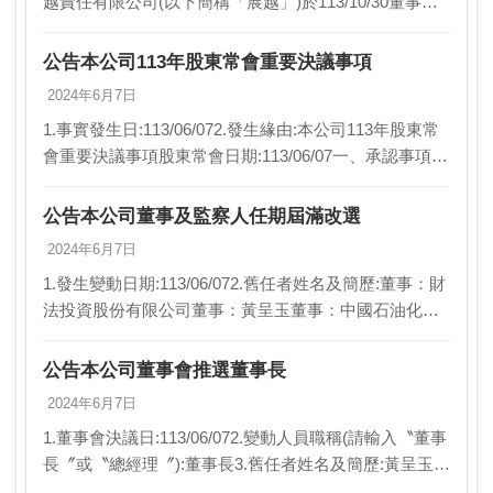
越責任有限公司(以下簡稱「展越」)於113/10/30董事會
決議辦理現金增資。(2)展越責任有限公司因應未來營運
發展所需並引進外…
公告本公司113年股東常會重要決議事項
2024年6月7日
1.事實發生日:113/06/072.發生緣由:本公司113年股東常
會重要決議事項股東常會日期:113/06/07一、承認事項
(一)承認112年度營業報告書及財務報表案。(二)承認112
年度虧損撥補…
公告本公司董事及監察人任期屆滿改選
2024年6月7日
1.發生變動日期:113/06/072.舊任者姓名及簡歷:董事：財
法投資股份有限公司董事：黃呈玉董事：中國石油化學
工業開發股份有限公司代表人:余建松董事：陳俊茂董
事：黃乃勝獨立董事：詹定宇獨立董事：…
公告本公司董事會推選董事長
2024年6月7日
1.董事會決議日:113/06/072.變動人員職稱(請輸入〝董事
長〞或〝總經理〞):董事長3.舊任者姓名及簡歷:黃呈玉4.
新任者姓名及簡歷:黃呈玉5.異動原因:任期屆滿6.新任生