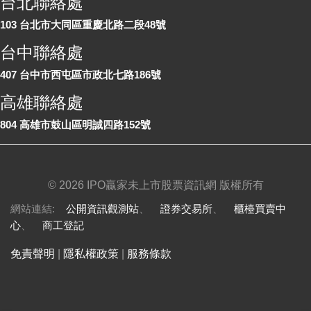
台北聯絡處
103 台北市大同區重慶北路二段48號
台中聯絡處
407 台中市西屯區市政北七路186號
高雄聯絡處
804 高雄市鼓山區明誠四路152號
©
2026 IPO贏家未上市股票資訊網 版權所有
網站連結:
公開資訊觀測站
、
證券交易所
、
櫃檯買賣中
心
、
商工登記
免責聲明
|
隱私權政策
|
服務條款