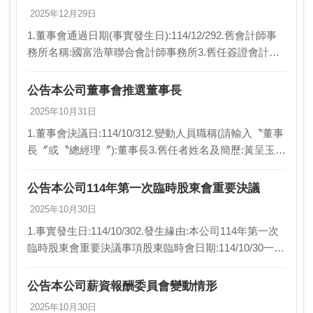
2025年12月29日
1.董事會通過日期(事實發生日):114/12/292.舊會計師事
務所名稱:國富浩華聯合會計師事務所3.舊任簽證會計師
姓名1:邵朝彬4.舊任簽證會計師姓名2:楊貞瑜5.新會計師
事務所名稱:安侯建業聯…
公告本公司董事會推選董事長
2025年10月31日
1.董事會決議日:114/10/312.變動人員職稱(請輸入〝董事
長〞或〝總經理〞):董事長3.舊任者姓名及簡歷:黃呈玉4.
新任者姓名及簡歷:林文凱5.異動原因:新任6.新任生效日
期:114/10/…
公告本公司114年第一次臨時股東會重要決議
2025年10月30日
1.事實發生日:114/10/302.發生緣由:本公司114年第一次
臨時股東會重要決議事項股東臨時會日期:114/10/30一、
選舉事項(一)全面改選董事七席及監察人三席。二、討論
事項(一)解除本公…
公告本公司薪資報酬委員會變動情形
2025年10月30日