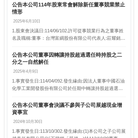
數:0股。6.原任期（例…
公告本公司114年股東常會解除新任董事競業禁止
情形
2025年6月10日
1.股東會決議日:114/06/102.許可從事競業行為之董事姓
名及職稱:董事：台灣富綢股份有限公司代表人:莊耀銘3.
許可從事競業行為之項目:投資或經營其他與本公司營業
範圍相同或類似的公司之行為。4…
公告本公司董事因轉讓持股超過選任時持股之二
分之一自然解任
2025年4月9日
1.事實發生日:114/04/092.發生緣由:因法人董事中國石油
化學工業開發股份有限公司於任期中轉讓持股超過選任
當時持股之二分之一，故董事乙職自然解任。3.因應措
施:1.選任或變動人員別:法人董事…
公告本公司董事會決議不參與子公司展越現金增
資事宜
2024年10月30日
1.事實發生日:113/10/302.發生緣由:(1)本公司之子公司展