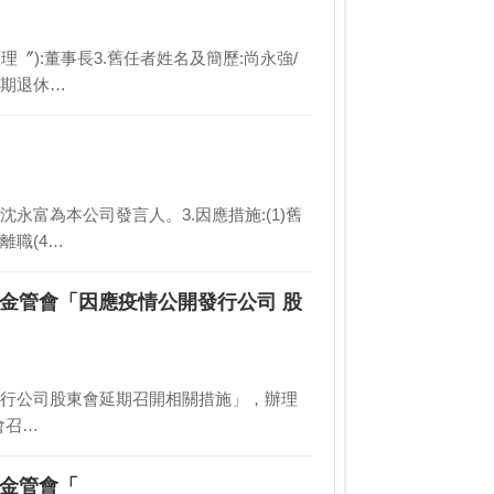
經理〞):董事長3.舊任者姓名及簡歷:尚永強/
屆期退休…
理沈永富為本公司發言人。3.因應措施:(1)舊
離職(4…
據金管會「因應疫情公開發行公司 股
情公開發行公司股東會延期召開相關措施」，辦理
東會召…
據金管會「