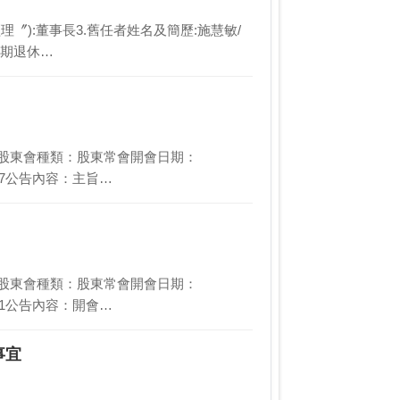
經理〞):董事長3.舊任者姓名及簡歷:施慧敏/
屆期退休…
告股東會種類：股東常會開會日期：
6/17公告內容：主旨…
告股東會種類：股東常會開會日期：
6/11公告內容：開會…
事宜