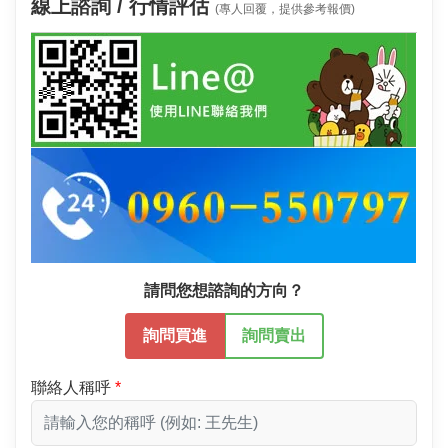
線上諮詢 / 行情評估
(專人回覆，提供參考報價)
請問您想諮詢的方向？
詢問買進
詢問賣出
聯絡人稱呼