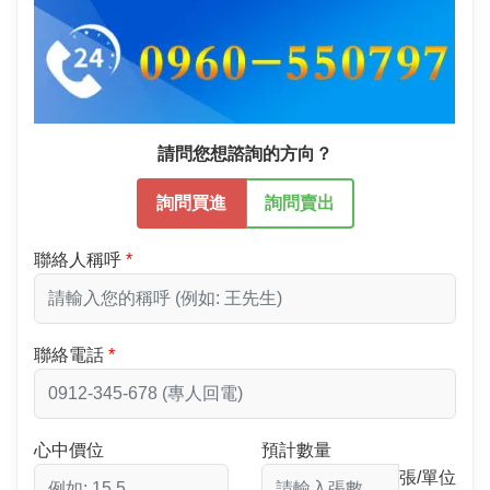
請問您想諮詢的方向？
詢問買進
詢問賣出
聯絡人稱呼
聯絡電話
心中價位
預計數量
張/單位