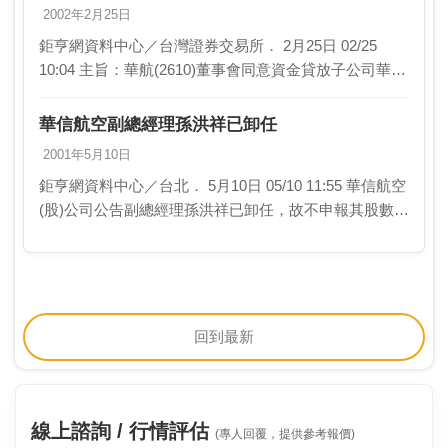
2002年2月25日
鉅亨網資料中心／台灣證券交易所． 2月25日 02/25
10:04 主旨：華航(2610)董事會同意資金貸放子公司華信
航空符合條款 第二條第 23 款 事實發生日 91/02/22說明
1.…
華信航空副總經理孫洪祥已卸任
2001年5月10日
鉅亨網資料中心／台北． 5月10日 05/10 11:55 華信航空
(股)公司公告副總經理孫洪祥已卸任，故不申報其股數
1.副總經理孫洪祥已卸任，故不申報其股數
回到最新
線上諮詢 / 行情評估
(專人回覆，提供參考報價)