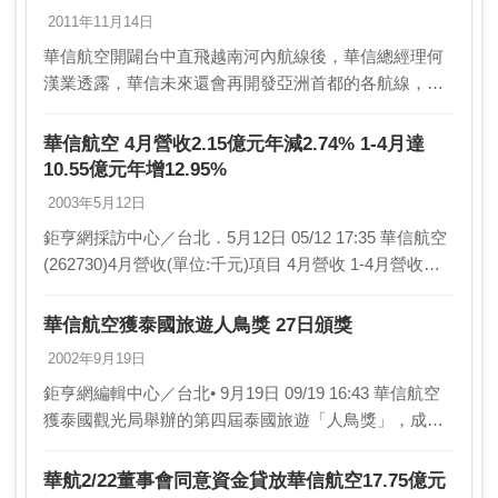
2011年11月14日
華信航空開闢台中直飛越南河內航線後，華信總經理何
漢業透露，華信未來還會再開發亞洲首都的各航線，並
計畫明年底以後，借調華航158人座的B737-800機型，
加入機隊的服務陣容。 另繼華航後，華…
華信航空 4月營收2.15億元年減2.74% 1-4月達
10.55億元年增12.95%
2003年5月12日
鉅亨網採訪中心／台北．5月12日 05/12 17:35 華信航空
(262730)4月營收(單位:千元)項目 4月營收 1-4月營收本
年度 215,…
華信航空獲泰國旅遊人鳥獎 27日頒獎
2002年9月19日
鉅亨網編輯中心／台北• 9月19日 09/19 16:43 華信航空
獲泰國觀光局舉辦的第四屆泰國旅遊「人鳥獎」，成為
台灣唯一獲獎的航空業者， 9月27日世界觀光日將在泰
國曼谷國際會中心頒獎。
華航2/22董事會同意資金貸放華信航空17.75億元