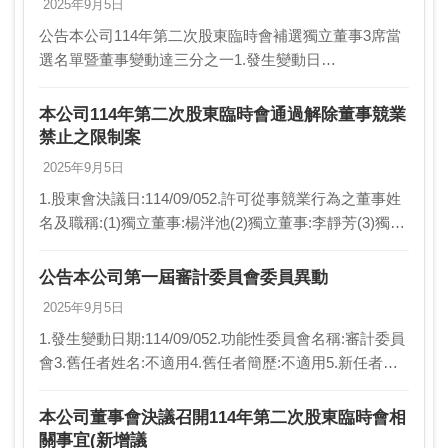
2025年9月5日
公告本公司114年第二次股東臨時會補選獨立董事3席當
選名單暨董事變動達三分之一1.發生變動日
期:114/09/052.選任或變動人員別（請輸入法人董事、法
人監察人、獨立董事、自然人董事或自然人監察人…
本公司114年第二次股東臨時會通過解除董事競業
禁止之限制案
2025年9月5日
1.股東會決議日:114/09/052.許可從事競業行為之董事姓
名及職稱:(1)獨立董事:楊泮池(2)獨立董事:李靜芳(3)獨立
董事:許毓仁(4)獨立董事:管中閔3.許可從事競業行為之項
目:投資或經…
公告本公司第一屆審計委員會委員異動
2025年9月5日
1.發生變動日期:114/09/052.功能性委員會名稱:審計委員
會3.舊任者姓名:不適用4.舊任者簡歷:不適用5.新任者姓
名:獨立董事:楊泮池獨立董事:李靜芳獨立董事:許毓仁6.
新任者簡歷:獨立董…
本公司董事會決議召開114年第二次股東臨時會相
關事宜(新增議