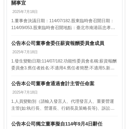
關事宜
2025年7月18日
1.董事會決議日期：114/07/182.股東臨時會召開日期：
114/09/053.股東臨時會召開地點：臺北市南港區忠孝東
路7段508號1樓(台北生技園區會議室)4.股東臨時會召開
方式(實體股東會/…
公告本公司董事會委任薪資報酬委員會成員
2025年7月18日
1.發生變動日期:114/07/182.功能性委員會名稱:薪資報酬
委員會3.舊任者姓名:不適用4.舊任者簡歷:不適用5.新任
者姓名:獨立董事管中閔6.新任者簡歷:華邦電子(股)公司
獨立董事7.異動…
公告本公司董事會通過會計主管任命案
2025年7月18日
1.人員變動別（請輸入發言人、代理發言人、重要營運
主管(如:執行長、營運長、行銷長及策略長等)、訴訟及
非訴訟代理人、財務主管、會計主管、公司治理主管、
資訊安全長、研發主管或內部稽核主管）:會計主管2…
公告本公司獨立董事擬自114年9月4日辭任