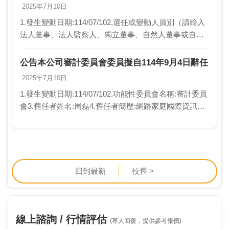
2025年7月10日
1.發生變動日期:114/07/102.選任或變動人員別（請輸入
法人董事、法人監察人、獨立董事、自然人董事或自然
人監察人）:獨立董事3.舊任者職稱及姓名:周磊4.舊任者
簡歷:網路家庭國際資訊股份有限…
公告本公司審計委員會委員擬自114年9月4日辭任
2025年7月10日
1.發生變動日期:114/07/102.功能性委員會名稱:審計委員
會3.舊任者姓名:周磊4.舊任者簡歷:網路家庭國際資訊股
份有限公司財務長5.新任者姓名:無6.新任者簡歷:不適用
7.異動情形（請輸入…
回到最新
較舊 >
線上諮詢 / 行情評估
(專人回覆，提供參考報價)