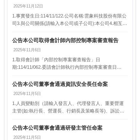
2025年11月12日
1.事實發生日:114/11/122.公司名稱:雲象科技股份有限公
司3.與公司關係(請輸入本公司或子公司):本公司4.相互持
股比例:不適用5.發生緣由:本公司重新確認以前年度庫藏
股買回及轉讓議題，更…
公告本公司取得會計師內部控制專案審查報告
2025年11月6日
1.取得會計師「內部控制專案審查報告」日
期:114/11/062.委請會計師執行內部控制專案審查日
期:114/04/01-114/09/303.委請會計師執行內部控制專案
審查之緣由:因應本公司申請股…
公告本公司董事會通過資訊安全長任命案
2025年11月5日
1.人員變動別（請輸入發言人、代理發言人、重要營運
主管(如:執行長、營運長、行銷長及策略長等)、訴訟及
非訴訟代理人、財務主管、會計主管、公司治理主管、
資訊安全長、研發主管或內部稽核主管）:資訊安全長…
公告本公司董事會通過研發主管任命案
2025年11月5日