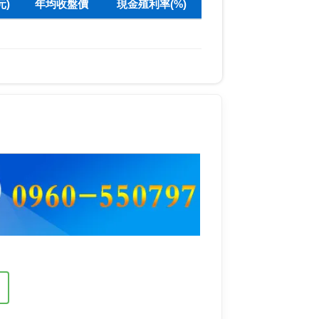
元)
年均收盤價
現金殖利率(%)