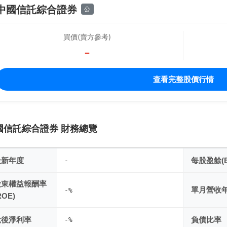
中國信託綜合證券
公
買價(賣方參考)
-
查看完整股價行情
國信託綜合證券 財務總覽
最新年度
每股盈餘(E
-
股東權益報酬率
單月營收
-%
ROE)
稅後淨利率
負債比率
-%