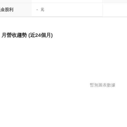
現金股利
- 元
月營收趨勢 (近24個月)
暫無圖表數據