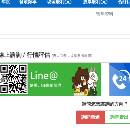
年度
發放頻率
現金股利(元)
股票股利(元)
合計(
暫無資料
線上諮詢 / 行情評估
(專人回覆，提供參考報價)
請問您想諮詢的方向？
詢問買進
詢問賣出